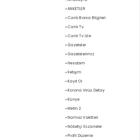
ANKETLER
Canlı Borsa Bilgileri
Canlı Tv
Canlı Tv İzle
Gazeteler
Gazetelerimiz
Hesabım
İletişim
Kayıt Ol
Korona Virüs Detay
Künye
Metin 2
Namaz Vakitleri
Nöbetçi Eczaneler
Profil Düzenle