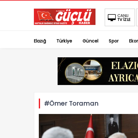
CANLI
TV İZLE
Elazığ
Türkiye
Güncel
Spor
Eko
#Ömer Toraman