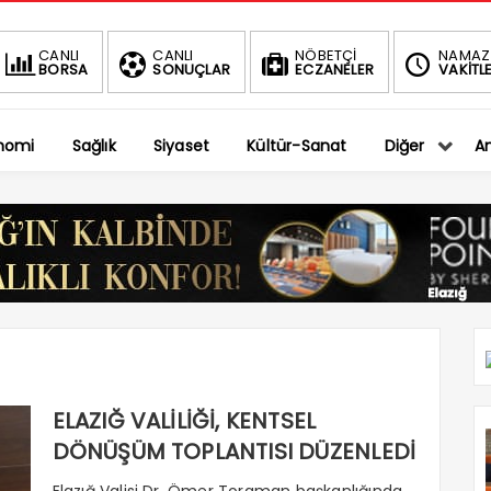
BIST
CANLI
CANLI
NÖBETÇİ
NAMAZ
BORSA
SONUÇLAR
ECZANELER
VAKİTLE
1.
-0.75%
nomi
Sağlık
Siyaset
Kültür-Sanat
Diğer
An
ELAZIĞ VALİLİĞİ, KENTSEL
DÖNÜŞÜM TOPLANTISI DÜZENLEDİ
Elazığ Valisi Dr. Ömer Toraman başkanlığında