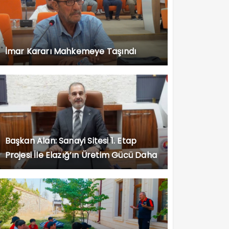
İmar Kararı Mahkemeye Taşındı
Başkan Alan: Sanayi Sitesi 1. Etap
Projesi İle Elazığ’ın Üretim Gücü Daha
da Artacak”