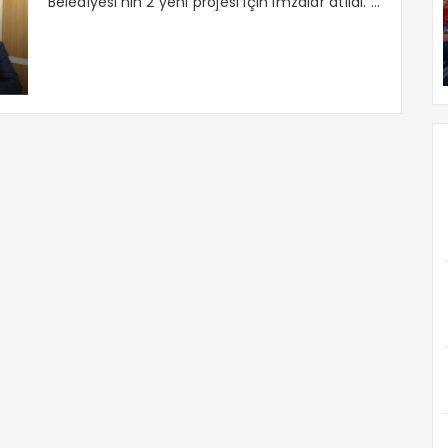
Belediyesi’nin 2 yeni projesi için imzalar atıldı. ...