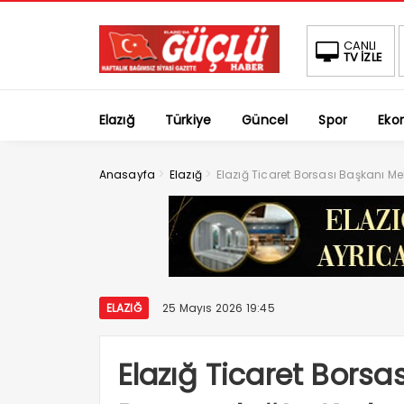
CANLI
TV İZLE
Elazığ
Türkiye
Güncel
Spor
Eko
>
>
Anasayfa
Elazığ
Elazığ Ticaret Borsası Başkanı 
ELAZIĞ
25 Mayıs 2026 19:45
Elazığ Ticaret Borsa