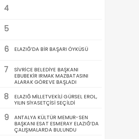
4
5
6
ELAZIĞ’DA BİR BAŞARI ÖYKÜSÜ
7
SİVRİCE BELEDİYE BAŞKANI
EBUBEKİR IRMAK MAZBATASINI
ALARAK GÖREVE BAŞLADI
8
ELAZIĞ MİLLETVEKİLİ GÜRSEL EROL,
YILIN SİYASETÇİSİ SEÇİLDİ
9
ANTALYA KÜLTÜR MEMUR-SEN
BAŞKANI ESAT ESMERAY ELAZIĞ’DA
ÇALIŞMALARDA BULUNDU