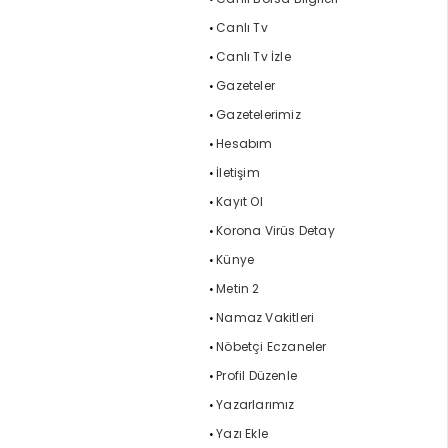
Canlı Tv
Canlı Tv İzle
Gazeteler
Gazetelerimiz
Hesabım
İletişim
Kayıt Ol
Korona Virüs Detay
Künye
Metin 2
Namaz Vakitleri
Nöbetçi Eczaneler
Profil Düzenle
Yazarlarımız
Yazı Ekle