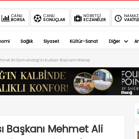
BIST
DOLAR
EURO
CANLI
CANLI
NÖBETÇİ
NAMAZ
BORSA
SONUÇLAR
ECZANELER
VAKİTLE
1.401,27
36,5794
39,9889
-0.75%
%
%
nomi
Sağlık
Siyaset
Kültür-Sanat
Diğer
An
Mehmet Ali Dumandağ’ın Kurban Bayramı Mesajı
sı Başkanı Mehmet Ali