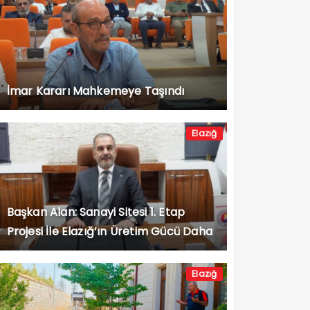
İmar Kararı Mahkemeye Taşındı
Elazığ
Başkan Alan: Sanayi Sitesi 1. Etap
Projesi İle Elazığ’ın Üretim Gücü Daha
da Artacak”
Elazığ