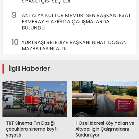
SİYASETÇİSİ SEÇİLDİ
9
ANTALYA KÜLTÜR MEMUR-SEN BAŞKANI ESAT
ESMERAY ELAZIĞ’DA ÇALIŞMALARDA
BULUNDU
10
YURTBAŞI BELEDİYE BAŞKANI NİHAT DOĞAN
MAZBATASINI ALDI
İlgili Haberler
TRT Sinema Tırı Elazığlı
İl Özel İdaresi Köy Yolları ve
çocuklara sinema keyfi
Altyapı İçin Çalışmalarını
yaşattı
Sürdürüyor