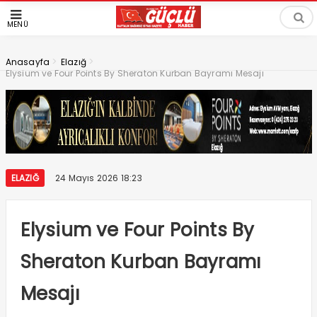
MENÜ
>
>
Anasayfa
Elazığ
Elysium ve Four Points By Sheraton Kurban Bayramı Mesajı
ELAZIĞ
24 Mayıs 2026 18:23
Elysium ve Four Points By
Sheraton Kurban Bayramı
Mesajı