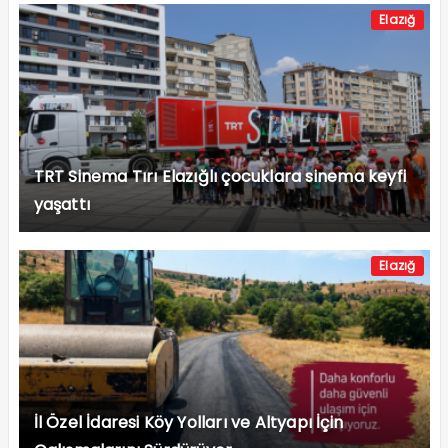
Elazığ
TRT Sinema Tırı Elazığlı çocuklara sinema keyfi
yaşattı
Elazığ
İl Özel İdaresi Köy Yolları ve Altyapı İçin