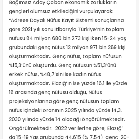
Bağımsız Aday Çoban ekonomik zorlukların
gençleri olumsuz etkilediğini vurgulayarak:
“Adrese Dayalı Nüfus Kayıt Sistemi sonuçlarına
göre 2021 yılı sonu itibarıyla Türkiye’nin toplam
nüfusu 84 milyon 680 bin 273 kişi iken 15-24 yaş
grubundaki genç nüfus 12 milyon 971 bin 289 kişi
oluşturmaktadır.. Genç nüfus, toplam nüfusun
%15,3’ünü oluşturdu. Genç nüfusun %51,3’ünü
erkek nüfus, %48,7’sini ise kadın nüfus
oluşturmaktadır. Elazığ’ın ise yüzde 16,1 ile yüzde
18 arasında genç nüfusu olduğu, Nüfus
projeksiyonlarına göre genç nüfusun toplam
nüfus içindeki oranının 2025 yılında yüzde 14,3,
2030 yılında yüzde 14 olacağı öngörülmektedir.
Öngörülmektedir. 2022 verilerine göre; Elazığ’
da 15-19 Yaş grubunda 44.615 (% 7,54) genç 20-