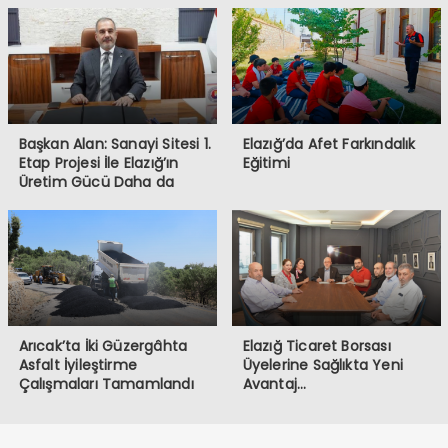
Başkan Alan: Sanayi Sitesi 1.
Elazığ’da Afet Farkındalık
Etap Projesi İle Elazığ’ın
Eğitimi
Üretim Gücü Daha da
Artacak”
Arıcak’ta İki Güzergâhta
Elazığ Ticaret Borsası
Asfalt İyileştirme
Üyelerine Sağlıkta Yeni
Çalışmaları Tamamlandı
Avantaj…