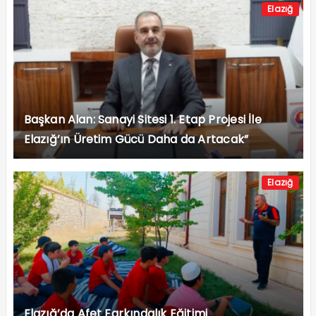
Elazığ
Başkan Alan: Sanayi Sitesi 1. Etap Projesi İle
Elazığ’ın Üretim Gücü Daha da Artacak”
Elazığ
Elazığ’da Afet Farkındalık Eğitimi