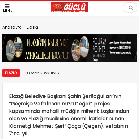
MENÜ
>
>
Anasayfa
Elazığ
ELAZIĞ
18 Ocak 2023 11:46
Elazığ Belediye Başkanı Şahin Şerifoğulları’nın
“Geçmişe Vefa İnsanımıza Değer” projesi
kapsamında mahalli müziğin mihenk taşlarından
olan ve Elazığ musikisine önemli katkılar sunan
Klarnetçi Mehmet Şerif Çaça (Çeçen), vefatının
7’nci yıl..