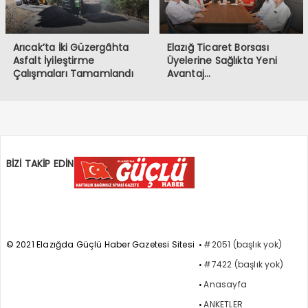
Arıcak’ta İki Güzergâhta
Elazığ Ticaret Borsası
Asfalt İyileştirme
Üyelerine Sağlıkta Yeni
Çalışmaları Tamamlandı
Avantaj…
BİZİ TAKİP EDİN
© 2021 Elazığda Güçlü Haber Gazetesi Sitesi
#2051 (başlık yok)
#7422 (başlık yok)
Anasayfa
ANKETLER