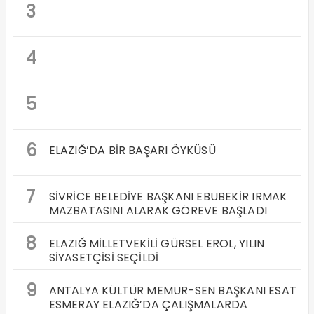
3
4
5
6
ELAZIĞ’DA BİR BAŞARI ÖYKÜSÜ
7
SİVRİCE BELEDİYE BAŞKANI EBUBEKİR IRMAK
MAZBATASINI ALARAK GÖREVE BAŞLADI
8
ELAZIĞ MİLLETVEKİLİ GÜRSEL EROL, YILIN
SİYASETÇİSİ SEÇİLDİ
9
ANTALYA KÜLTÜR MEMUR-SEN BAŞKANI ESAT
ESMERAY ELAZIĞ’DA ÇALIŞMALARDA