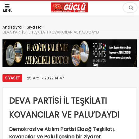
MENÜ
>
>
Anasayfa
Siyaset
DEVA PARTİSİ İL TEŞKİLATI KOVANCILAR VE PALU’DAYDI
SIYASET
25 Aralık 2022 14:47
DEVA PARTİSİ İL TEŞKİLATI
KOVANCILAR VE PALU’DAYDI
Demokrasi ve Atılım Partisi Elazığ Teşkilatı,
Kovancılar ve Palu İlçesine bir ziyaret