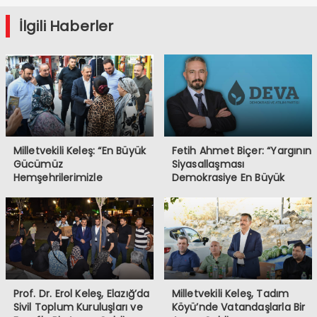
İlgili Haberler
Milletvekili Keleş: “En Büyük
Fetih Ahmet Biçer: “Yargının
Gücümüz
Siyasallaşması
Hemşehrilerimizle
Demokrasiye En Büyük
Kurduğumuz Gönül Bağıdır”
Tehdittir”
Prof. Dr. Erol Keleş, Elazığ’da
Milletvekili Keleş, Tadım
Sivil Toplum Kuruluşları ve
Köyü’nde Vatandaşlarla Bir