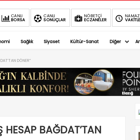
BIST
DOLAR
CANLI
CANLI
NÖBETÇİ
NAMAZ
BORSA
SONUÇLAR
ECZANELER
VAKİTLE
1.401,27
36,5794
-0.75%
%
nomi
Sağlık
Siyaset
Kültür-Sanat
Diğer
An
ĞDAT’TAN DÖNER”
IŞ HESAP BAĞDAT’TAN