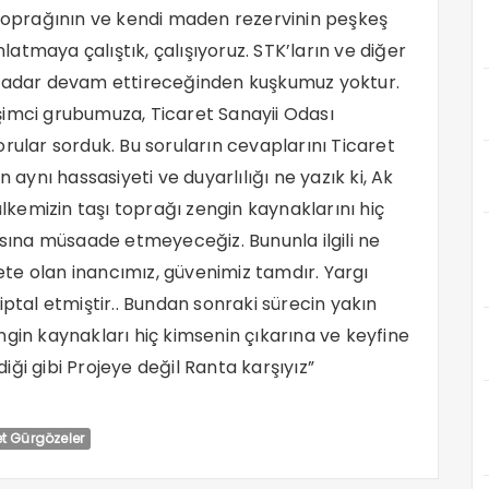
 toprağının ve kendi maden rezervinin peşkeş
tmaya çalıştık, çalışıyoruz. STK’ların ve diğer
 kadar devam ettireceğinden kuşkumuz yoktur.
şimci grubumuza, Ticaret Sanayii Odası
rular sorduk. Bu soruların cevaplarını Ticaret
ynı hassasiyeti ve duyarlılığı ne yazık ki, Ak
ülkemizin taşı toprağı zengin kaynaklarını hiç
asına müsaade etmeyeceğiz. Bununla ilgili ne
te olan inancımız, güvenimiz tamdır. Yargı
iptal etmiştir.. Bundan sonraki sürecin yakın
zengin kaynakları hiç kimsenin çıkarına ve keyfine
ği gibi Projeye değil Ranta karşıyız”
vet Gürgözeler