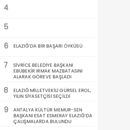
4
5
6
ELAZIĞ’DA BİR BAŞARI ÖYKÜSÜ
7
SİVRİCE BELEDİYE BAŞKANI
EBUBEKİR IRMAK MAZBATASINI
ALARAK GÖREVE BAŞLADI
8
ELAZIĞ MİLLETVEKİLİ GÜRSEL EROL,
YILIN SİYASETÇİSİ SEÇİLDİ
9
ANTALYA KÜLTÜR MEMUR-SEN
BAŞKANI ESAT ESMERAY ELAZIĞ’DA
ÇALIŞMALARDA BULUNDU