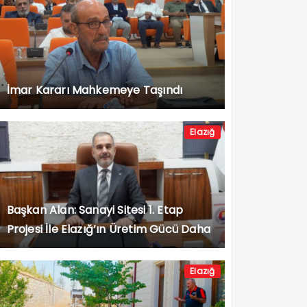
İmar Kararı Mahkemeye Taşındı
Elazığ
Başkan Alan: Sanayi Sitesi 1. Etap
Projesi İle Elazığ’ın Üretim Gücü Daha
da Artacak”
Elazığ