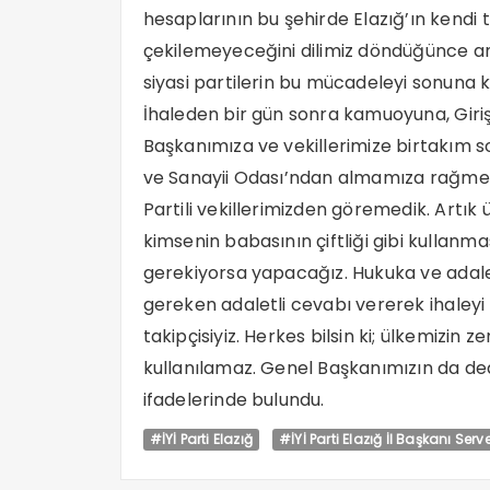
hesaplarının bu şehirde Elazığ’ın kendi
çekilemeyeceğini dilimiz döndüğünce anla
siyasi partilerin bu mücadeleyi sonuna
İhaleden bir gün sonra kamuoyuna, Giri
Başkanımıza ve vekillerimize birtakım so
ve Sanayii Odası’ndan almamıza rağmen a
Partili vekillerimizden göremedik. Artık 
kimsenin babasının çiftliği gibi kullanm
gerekiyorsa yapacağız. Hukuka ve adale
gereken adaletli cevabı vererek ihaleyi 
takipçisiyiz. Herkes bilsin ki; ülkemizin 
kullanılamaz. Genel Başkanımızın da dedi
ifadelerinde bulundu.
#İYİ Parti Elazığ
#İYİ Parti Elazığ İl Başkanı Ser