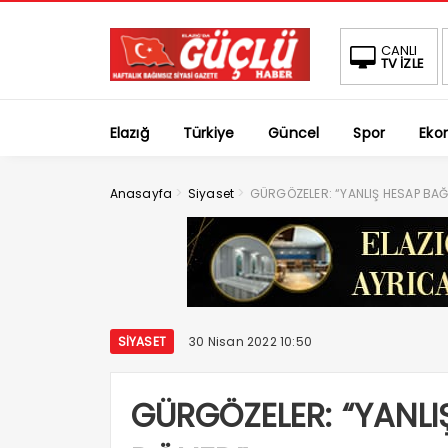
CANLI
TV İZLE
Elazığ
Türkiye
Güncel
Spor
Eko
>
>
Anasayfa
Siyaset
GÜRGÖZELER: “YANLIŞ HESAP BA
SIYASET
30 Nisan 2022 10:50
GÜRGÖZELER: “YANL