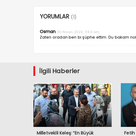
YORUMLAR
(1)
Osman
30 Nisan 2022, 11:50 am
Zaten oradan ben bi şüphe ettim. Du bakam no
İlgili Haberler
Milletvekili Keleş: “En Büyük
Fetih