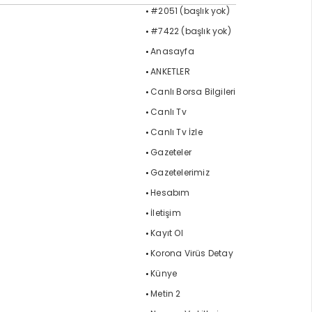
#2051 (başlık yok)
#7422 (başlık yok)
Anasayfa
ANKETLER
Canlı Borsa Bilgileri
Canlı Tv
Canlı Tv İzle
Gazeteler
Gazetelerimiz
Hesabım
İletişim
Kayıt Ol
Korona Virüs Detay
Künye
Metin 2