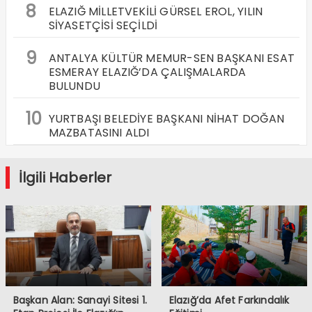
8
ELAZIĞ MİLLETVEKİLİ GÜRSEL EROL, YILIN
SİYASETÇİSİ SEÇİLDİ
9
ANTALYA KÜLTÜR MEMUR-SEN BAŞKANI ESAT
ESMERAY ELAZIĞ’DA ÇALIŞMALARDA
BULUNDU
10
YURTBAŞI BELEDİYE BAŞKANI NİHAT DOĞAN
MAZBATASINI ALDI
İlgili Haberler
Başkan Alan: Sanayi Sitesi 1.
Elazığ’da Afet Farkındalık