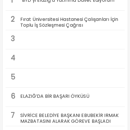
1
“BYD’yi Elazığ’a Yatırıma Davet Ediyorum”
2
Fırat Üniversitesi Hastanesi Çalışanları İçin
Toplu İş Sözleşmesi Çağrısı
3
4
5
6
ELAZIĞ’DA BİR BAŞARI ÖYKÜSÜ
7
SİVRİCE BELEDİYE BAŞKANI EBUBEKİR IRMAK
MAZBATASINI ALARAK GÖREVE BAŞLADI