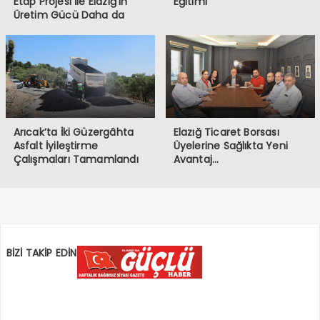
Etap Projesi İle Elazığ’ın
Eğitimi
Üretim Gücü Daha da
Artacak”
Arıcak’ta İki Güzergâhta
Elazığ Ticaret Borsası
Asfalt İyileştirme
Üyelerine Sağlıkta Yeni
Çalışmaları Tamamlandı
Avantaj…
BİZİ TAKİP EDİN