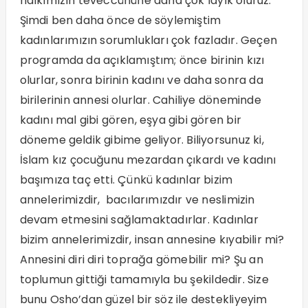
halkımızın teveccühüne daha çok layık oluruz.
Şimdi ben daha önce de söylemiştim
kadınlarımızın sorumlukları çok fazladır. Geçen
programda da açıklamıştım; önce birinin kızı
olurlar, sonra birinin kadını ve daha sonra da
birilerinin annesi olurlar. Cahiliye döneminde
kadını mal gibi gören, eşya gibi gören bir
döneme geldik gibime geliyor. Biliyorsunuz ki,
İslam kız çocuğunu mezardan çıkardı ve kadını
başımıza taç etti. Çünkü kadınlar bizim
annelerimizdir, bacılarımızdır ve neslimizin
devam etmesini sağlamaktadırlar. Kadınlar
bizim annelerimizdir, insan annesine kıyabilir mi?
Annesini diri diri toprağa gömebilir mi? Şu an
toplumun gittiği tamamıyla bu şekildedir. Size
bunu Osho’dan güzel bir söz ile destekliyeyim