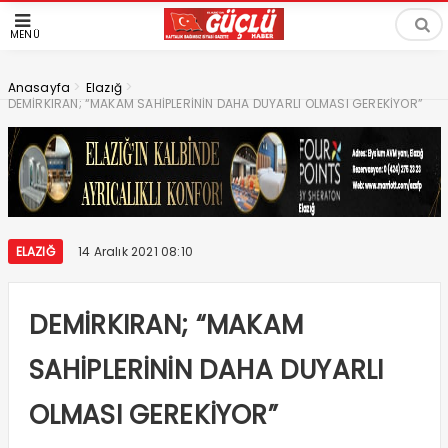
MENÜ
>
>
Anasayfa
Elazığ
DEMİRKIRAN; “MAKAM SAHİPLERİNİN DAHA DUYARLI OLMASI GEREKİYOR”
ELAZIĞ
14 Aralık 2021 08:10
DEMİRKIRAN; “MAKAM
SAHİPLERİNİN DAHA DUYARLI
OLMASI GEREKİYOR”