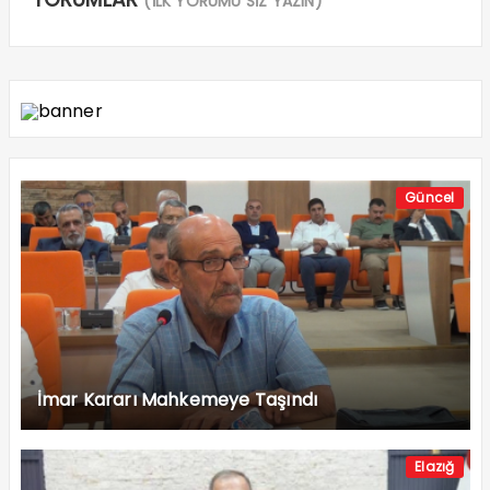
(İLK YORUMU SİZ YAZIN)
Güncel
İmar Kararı Mahkemeye Taşındı
Elazığ