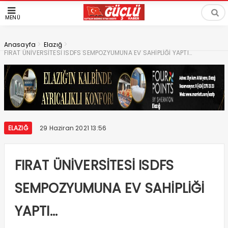
MENÜ
>
>
Anasayfa
Elazığ
FIRAT ÜNİVERSİTESİ ISDFS SEMPOZYUMUNA EV SAHİPLİĞİ YAPTI…
ELAZIĞ
29 Haziran 2021 13:56
FIRAT ÜNİVERSİTESİ ISDFS
SEMPOZYUMUNA EV SAHİPLİĞİ
YAPTI…