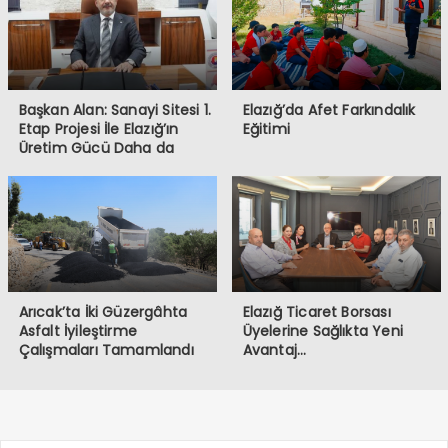
Başkan Alan: Sanayi Sitesi 1.
Elazığ’da Afet Farkındalık
Etap Projesi İle Elazığ’ın
Eğitimi
Üretim Gücü Daha da
Artacak”
Arıcak’ta İki Güzergâhta
Elazığ Ticaret Borsası
Asfalt İyileştirme
Üyelerine Sağlıkta Yeni
Çalışmaları Tamamlandı
Avantaj…