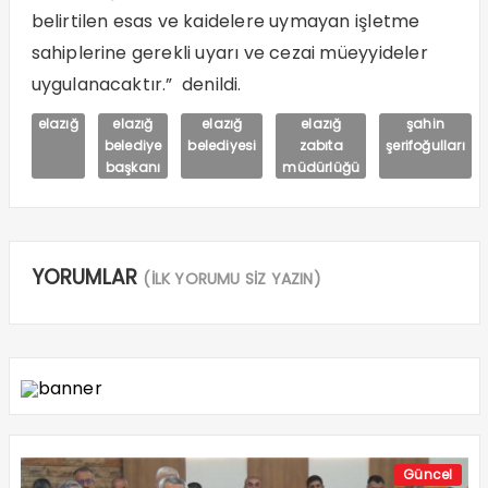
belirtilen esas ve kaidelere uymayan işletme
sahiplerine gerekli uyarı ve cezai müeyyideler
uygulanacaktır.” denildi.
elazığ
elazığ
elazığ
elazığ
şahin
belediye
belediyesi
zabıta
şerifoğulları
başkanı
müdürlüğü
YORUMLAR
(İLK YORUMU SİZ YAZIN)
Güncel