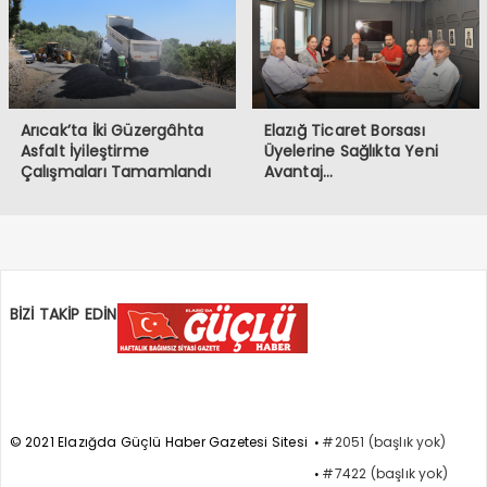
Arıcak’ta İki Güzergâhta
Elazığ Ticaret Borsası
Asfalt İyileştirme
Üyelerine Sağlıkta Yeni
Çalışmaları Tamamlandı
Avantaj…
BİZİ TAKİP EDİN
© 2021 Elazığda Güçlü Haber Gazetesi Sitesi
#2051 (başlık yok)
#7422 (başlık yok)