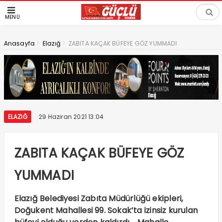
MENÜ
>
>
Anasayfa
Elazığ
ZABITA KAÇAK BÜFEYE GÖZ YUMMADI
ELAZIĞ
29 Haziran 2021 13:04
ZABITA KAÇAK BÜFEYE GÖZ
YUMMADI
Elazığ Belediyesi Zabıta Müdürlüğü ekipleri,
Doğukent Mahallesi 99. Sokak’ta izinsiz kurulan