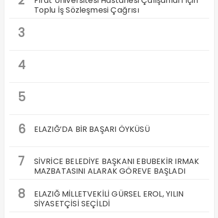
2
Fırat Üniversitesi Hastanesi Çalışanları İçin
Toplu İş Sözleşmesi Çağrısı
3
4
5
6
ELAZIĞ’DA BİR BAŞARI ÖYKÜSÜ
7
SİVRİCE BELEDİYE BAŞKANI EBUBEKİR IRMAK
MAZBATASINI ALARAK GÖREVE BAŞLADI
8
ELAZIĞ MİLLETVEKİLİ GÜRSEL EROL, YILIN
SİYASETÇİSİ SEÇİLDİ