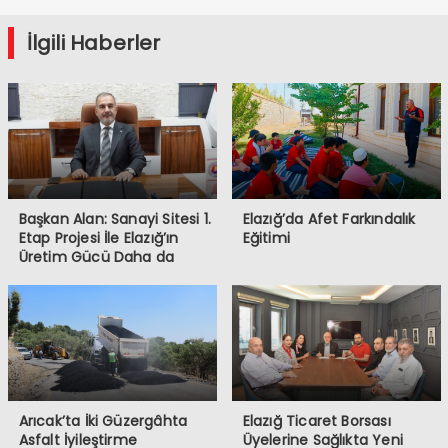
İlgili Haberler
Başkan Alan: Sanayi Sitesi 1.
Elazığ’da Afet Farkındalık
Etap Projesi İle Elazığ’ın
Eğitimi
Üretim Gücü Daha da
Artacak”
Arıcak’ta İki Güzergâhta
Elazığ Ticaret Borsası
Asfalt İyileştirme
Üyelerine Sağlıkta Yeni