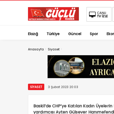
CANLI
TV İZLE
Elazığ
Türkiye
Güncel
Spor
Eko
>
>
Anasayfa
Siyaset
SIYASET
3 Şubat 2023 20:03
Baskil’de CHP’ye Katılan Kadın Üyelerin
yardımcısı Ayten Gülsever Hanımefendi t