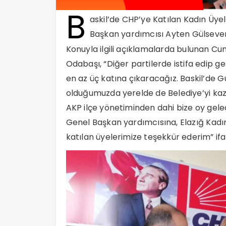
B
askil’de CHP’ye Katılan Kadın Üyel
Başkan yardımcısı Ayten Gülsever
Konuyla ilgili açıklamalarda bulunan Cum
Odabaşı, “Diğer partilerde istifa edip ge
en az üç katına çıkaracağız. Baskil’de Gür
olduğumuzda yerelde de Belediye’yi kaza
AKP ilçe yönetiminden dahi bize oy gelec
Genel Başkan yardımcısına, Elazığ Kadın
katılan üyelerimize teşekkür ederim” ifad