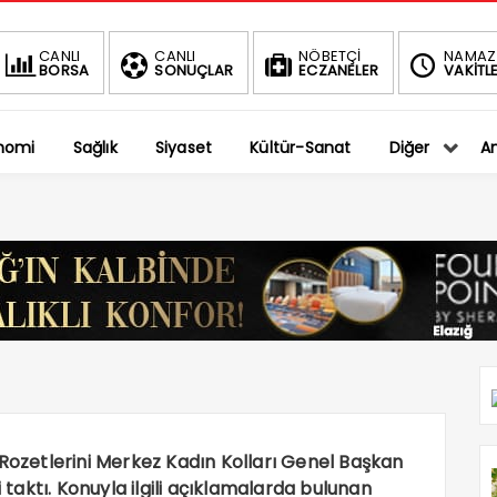
BIST
DOLAR
CANLI
CANLI
NÖBETÇİ
NAMAZ
BORSA
SONUÇLAR
ECZANELER
VAKİTLE
1.401,27
36,5794
-0.75%
%
nomi
Sağlık
Siyaset
Kültür-Sanat
Diğer
An
 Rozetlerini Merkez Kadın Kolları Genel Başkan
aktı. Konuyla ilgili açıklamalarda bulunan