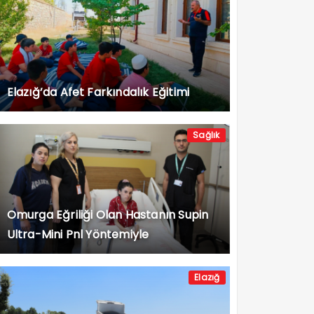
Elazığ’da Afet Farkındalık Eğitimi
Sağlık
Omurga Eğriliği Olan Hastanın Supin
Ultra-Mini Pnl Yöntemiyle
Böbreğindeki Taşlar Alındı
Elazığ