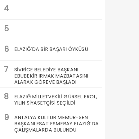
4
5
6
ELAZIĞ’DA BİR BAŞARI ÖYKÜSÜ
7
SİVRİCE BELEDİYE BAŞKANI
EBUBEKİR IRMAK MAZBATASINI
ALARAK GÖREVE BAŞLADI
8
ELAZIĞ MİLLETVEKİLİ GÜRSEL EROL,
YILIN SİYASETÇİSİ SEÇİLDİ
9
ANTALYA KÜLTÜR MEMUR-SEN
BAŞKANI ESAT ESMERAY ELAZIĞ’DA
ÇALIŞMALARDA BULUNDU