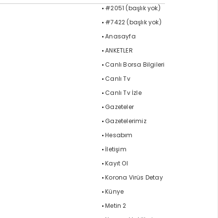
#2051 (başlık yok)
#7422 (başlık yok)
Anasayfa
ANKETLER
Canlı Borsa Bilgileri
Canlı Tv
Canlı Tv İzle
Gazeteler
Gazetelerimiz
Hesabım
İletişim
Kayıt Ol
Korona Virüs Detay
Künye
Metin 2