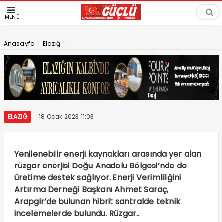
MENÜ
>
>
Anasayfa
Elazığ
ELAZIĞ
18 Ocak 2023 11:03
Yenilenebilir enerji kaynakları arasında yer alan
rüzgar enerjisi Doğu Anadolu Bölgesi’nde de
üretime destek sağlıyor. Enerji Verimliliğini
Artırma Derneği Başkanı Ahmet Saraç,
Arapgir’de bulunan hibrit santralde teknik
incelemelerde bulundu. Rüzgar..