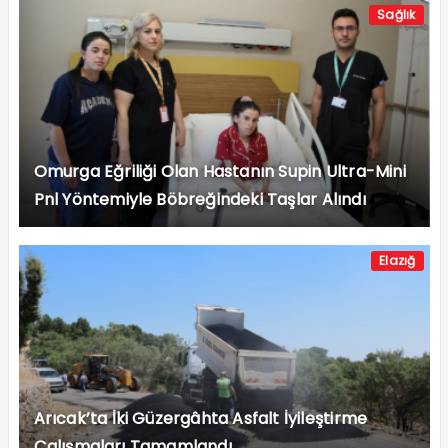
Sağlık
Omurga Eğriliği Olan Hastanın Supin Ultra-Mini
Pnl Yöntemiyle Böbreğindeki Taşlar Alındı
Elazığ
Arıcak’ta İki Güzergâhta Asfalt İyileştirme
Çalışmaları Tamamlandı