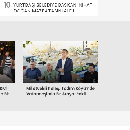
10
YURTBAŞI BELEDİYE BAŞKANI NİHAT
DOĞAN MAZBATASINI ALDI
Sivil
Milletvekili Keleş, Tadım Köyü’nde
a Bir
Vatandaşlarla Bir Araya Geldi