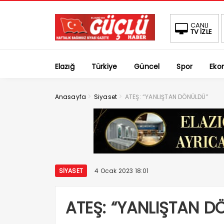
CANLI
TV İZLE
Elazığ
Türkiye
Güncel
Spor
Eko
>
>
Anasayfa
Siyaset
ATEŞ: “YANLIŞTAN DÖNÜLDÜ”
SIYASET
4 Ocak 2023 18:01
ATEŞ: “YANLIŞTAN D