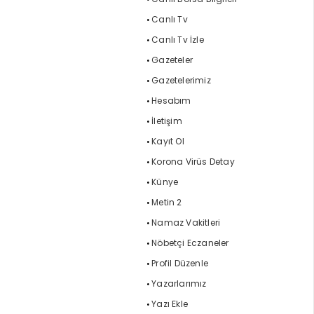
Canlı Tv
Canlı Tv İzle
Gazeteler
Gazetelerimiz
Hesabım
İletişim
Kayıt Ol
Korona Virüs Detay
Künye
Metin 2
Namaz Vakitleri
Nöbetçi Eczaneler
Profil Düzenle
Yazarlarımız
Yazı Ekle