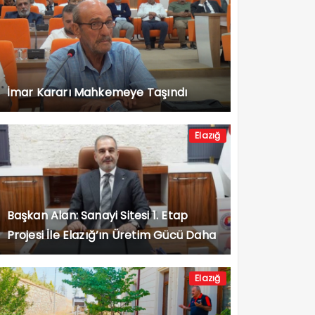
İmar Kararı Mahkemeye Taşındı
Elazığ
Başkan Alan: Sanayi Sitesi 1. Etap
Projesi İle Elazığ’ın Üretim Gücü Daha
da Artacak”
Elazığ