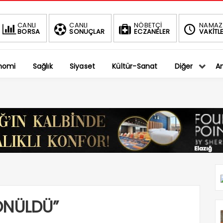
BIST
DOLAR
CANLI
CANLI
NÖBETÇİ
NAMAZ
BORSA
SONUÇLAR
ECZANELER
VAKİTLE
1.401,27
36,5794
-0.75%
%
nomi
Sağlık
Siyaset
Kültür-Sanat
Diğer
An
ÖNÜLDÜ”