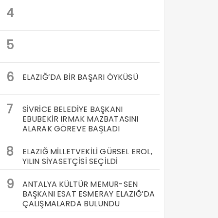
4
5
6
ELAZIĞ’DA BİR BAŞARI ÖYKÜSÜ
7
SİVRİCE BELEDİYE BAŞKANI
EBUBEKİR IRMAK MAZBATASINI
ALARAK GÖREVE BAŞLADI
8
ELAZIĞ MİLLETVEKİLİ GÜRSEL EROL,
YILIN SİYASETÇİSİ SEÇİLDİ
9
ANTALYA KÜLTÜR MEMUR-SEN
BAŞKANI ESAT ESMERAY ELAZIĞ’DA
ÇALIŞMALARDA BULUNDU