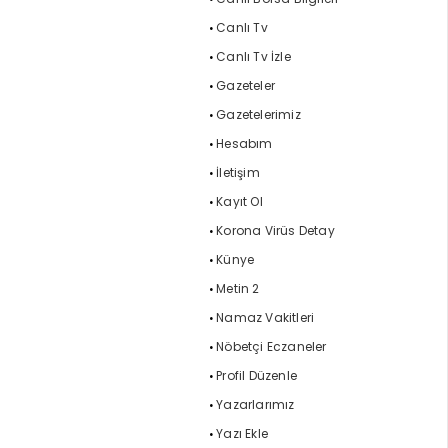
Canlı Tv
Canlı Tv İzle
Gazeteler
Gazetelerimiz
Hesabım
İletişim
Kayıt Ol
Korona Virüs Detay
Künye
Metin 2
Namaz Vakitleri
Nöbetçi Eczaneler
Profil Düzenle
Yazarlarımız
Yazı Ekle