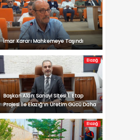
İmar Kararı Mahkemeye Taşındı
Elazığ
Başkan Alan: Sanayi Sitesi 1. Etap
Projesi İle Elazığ’ın Üretim Gücü Daha
da Artacak”
Elazığ