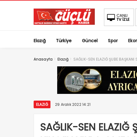
CANLI
TV İZLE
Elazığ
Türkiye
Güncel
Spor
Eko
>
>
Anasayfa
Elazığ
SAĞLIK-SEN ELAZIĞ ŞUBE BAŞKANI SE
ELAZIĞ
29 Aralık 2022 14:21
SAĞLIK-SEN ELAZIĞ 