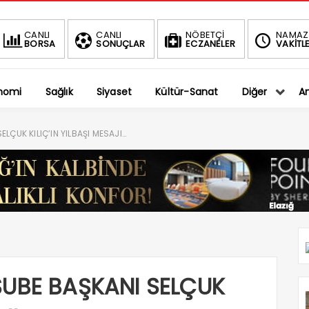
BIST
DOLAR
CANLI
CANLI
NÖBETÇİ
NAMAZ
BORSA
SONUÇLAR
ECZANELER
VAKİTLE
1.401,27
36,5794
-0.75%
%
nomi
Sağlık
Siyaset
Kültür-Sanat
Diğer
An
LÇUK KILIÇ’IN YILBAŞI MESAJI…
ŞUBE BAŞKANI SELÇUK