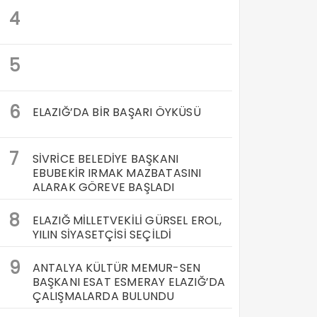
4
5
6
ELAZIĞ’DA BİR BAŞARI ÖYKÜSÜ
7
SİVRİCE BELEDİYE BAŞKANI
EBUBEKİR IRMAK MAZBATASINI
ALARAK GÖREVE BAŞLADI
8
ELAZIĞ MİLLETVEKİLİ GÜRSEL EROL,
YILIN SİYASETÇİSİ SEÇİLDİ
9
ANTALYA KÜLTÜR MEMUR-SEN
BAŞKANI ESAT ESMERAY ELAZIĞ’DA
ÇALIŞMALARDA BULUNDU