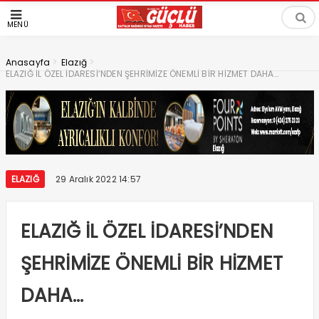
MENÜ
>
>
Anasayfa
Elazığ
ELAZIĞ İL ÖZEL İDARESİ’NDEN ŞEHRİMİZE ÖNEMLİ BİR HİZMET DAHA…
ELAZIĞ
29 Aralık 2022 14:57
ELAZIĞ İL ÖZEL İDARESİ’NDEN
ŞEHRİMİZE ÖNEMLİ BİR HİZMET
DAHA…