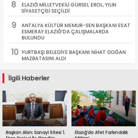
8
ELAZIĞ MİLLETVEKİLİ GÜRSEL EROL, YILIN
SİYASETÇİSİ SEÇİLDİ
9
ANTALYA KÜLTÜR MEMUR-SEN BAŞKANI ESAT
ESMERAY ELAZIĞ’DA ÇALIŞMALARDA
BULUNDU
10
YURTBAŞI BELEDİYE BAŞKANI NİHAT DOĞAN
MAZBATASINI ALDI
İlgili Haberler
Başkan Alan: Sanayi Sitesi 1.
Elazığ’da Afet Farkındalık