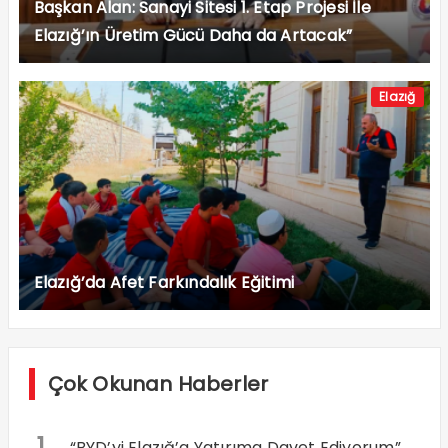
Başkan Alan: Sanayi Sitesi 1. Etap Projesi İle
Elazığ’ın Üretim Gücü Daha da Artacak”
Elazığ
Elazığ’da Afet Farkındalık Eğitimi
Çok Okunan Haberler
1
“BYD’yi Elazığ’a Yatırıma Davet Ediyorum”