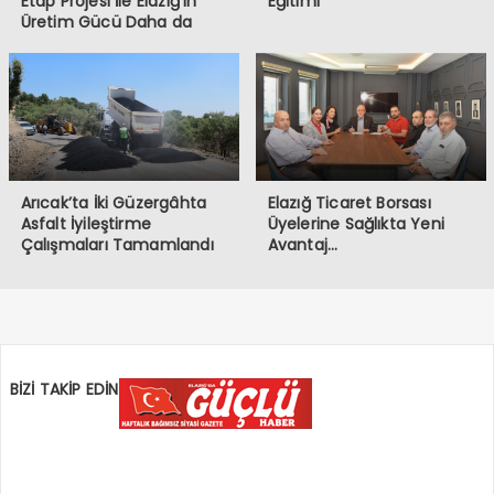
Etap Projesi İle Elazığ’ın
Eğitimi
Üretim Gücü Daha da
Artacak”
Arıcak’ta İki Güzergâhta
Elazığ Ticaret Borsası
Asfalt İyileştirme
Üyelerine Sağlıkta Yeni
Çalışmaları Tamamlandı
Avantaj…
BİZİ TAKİP EDİN