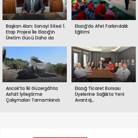
Başkan Alan: Sanayi Sitesi 1.
Elazığ’da Afet Farkındalık
Etap Projesi İle Elazığ’ın
Eğitimi
Üretim Gücü Daha da
Artacak”
Arıcak’ta İki Güzergâhta
Elazığ Ticaret Borsası
Asfalt İyileştirme
Üyelerine Sağlıkta Yeni
Çalışmaları Tamamlandı
Avantaj…