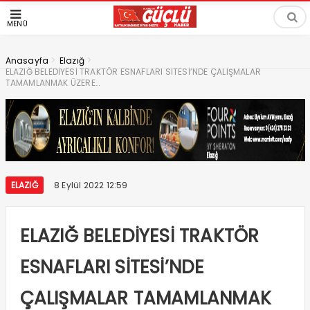
MENÜ
>
>
Anasayfa
Elazığ
ELAZIĞ BELEDİYESİ TRAKTÖR ESNAFLARI SİTESİ’NDE ÇALIŞMALAR
TAMAMLANMAK ÜZERE…
ELAZIĞ
8 Eylül 2022 12:59
ELAZIĞ BELEDİYESİ TRAKTÖR
ESNAFLARI SİTESİ’NDE
ÇALIŞMALAR TAMAMLANMAK