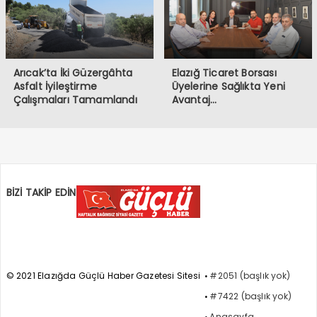
Arıcak’ta İki Güzergâhta
Elazığ Ticaret Borsası
Asfalt İyileştirme
Üyelerine Sağlıkta Yeni
Çalışmaları Tamamlandı
Avantaj…
BİZİ TAKİP EDİN
© 2021 Elazığda Güçlü Haber Gazetesi Sitesi
#2051 (başlık yok)
#7422 (başlık yok)
Anasayfa