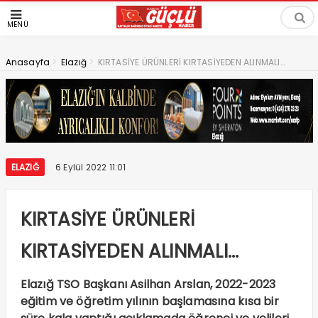
MENÜ
>
>
Anasayfa
Elazığ
KIRTASİYE ÜRÜNLERİ KIRTASİYEDEN ALINMALI…
ELAZIĞ
6 Eylül 2022 11:01
KIRTASİYE ÜRÜNLERİ
KIRTASİYEDEN ALINMALI…
Elazığ TSO Başkanı Asilhan Arslan, 2022-2023
eğitim ve öğretim yılının başlamasına kısa bir