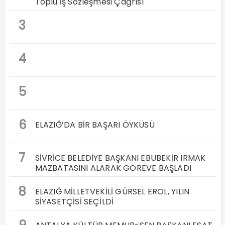
Toplu İş Sözleşmesi Çağrısı
3
4
5
6
ELAZIĞ’DA BİR BAŞARI ÖYKÜSÜ
7
SİVRİCE BELEDİYE BAŞKANI EBUBEKİR IRMAK
MAZBATASINI ALARAK GÖREVE BAŞLADI
8
ELAZIĞ MİLLETVEKİLİ GÜRSEL EROL, YILIN
SİYASETÇİSİ SEÇİLDİ