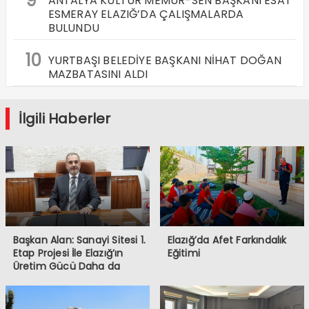
9
ANTALYA KÜLTÜR MEMUR-SEN BAŞKANI ESAT
ESMERAY ELAZIĞ’DA ÇALIŞMALARDA
BULUNDU
10
YURTBAŞI BELEDİYE BAŞKANI NİHAT DOĞAN
MAZBATASINI ALDI
İlgili Haberler
Başkan Alan: Sanayi Sitesi 1.
Elazığ’da Afet Farkındalık
Etap Projesi İle Elazığ’ın
Eğitimi
Üretim Gücü Daha da
Artacak”