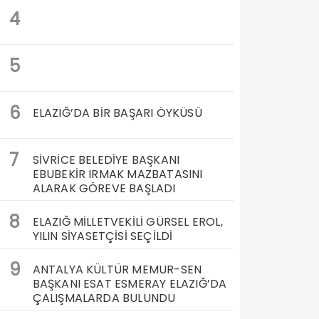
4
5
6
ELAZIĞ’DA BİR BAŞARI ÖYKÜSÜ
7
SİVRİCE BELEDİYE BAŞKANI
EBUBEKİR IRMAK MAZBATASINI
ALARAK GÖREVE BAŞLADI
8
ELAZIĞ MİLLETVEKİLİ GÜRSEL EROL,
YILIN SİYASETÇİSİ SEÇİLDİ
9
ANTALYA KÜLTÜR MEMUR-SEN
BAŞKANI ESAT ESMERAY ELAZIĞ’DA
ÇALIŞMALARDA BULUNDU