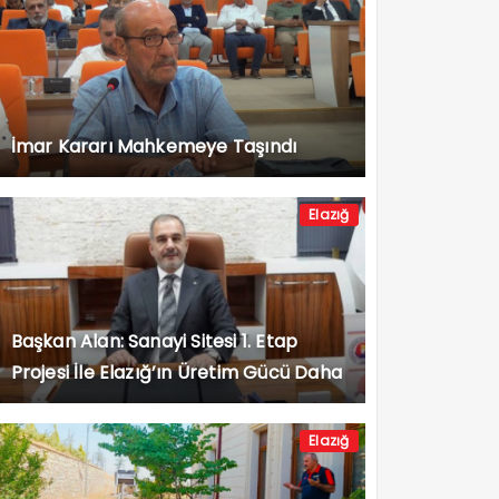
İmar Kararı Mahkemeye Taşındı
Elazığ
Başkan Alan: Sanayi Sitesi 1. Etap
Projesi İle Elazığ’ın Üretim Gücü Daha
da Artacak”
Elazığ