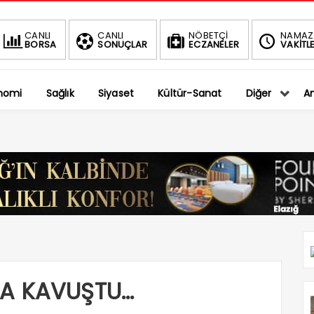
BIST
CANLI
CANLI
NÖBETÇİ
NAMAZ
BORSA
SONUÇLAR
ECZANELER
VAKİTLE
1.
-0.75%
nomi
Sağlık
Siyaset
Kültür-Sanat
Diğer
An
YA KAVUŞTU…