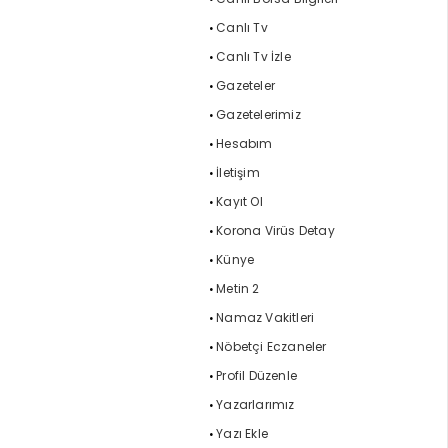
Canlı Tv
Canlı Tv İzle
Gazeteler
Gazetelerimiz
Hesabım
İletişim
Kayıt Ol
Korona Virüs Detay
Künye
Metin 2
Namaz Vakitleri
Nöbetçi Eczaneler
Profil Düzenle
Yazarlarımız
Yazı Ekle