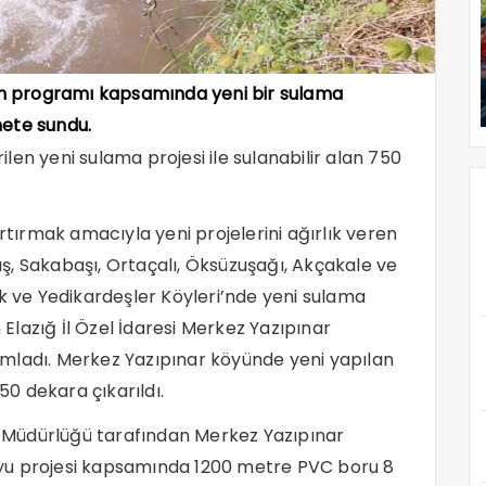
tırım programı kapsamında yeni bir sulama
ete sundu.
en yeni sulama projesi ile sulanabilir alan 750
artırmak amacıyla yeni projelerini ağırlık veren
, Sakabaşı, Ortaçalı, Öksüzuşağı, Akçakale ve
ak ve Yedikardeşler Köyleri’nde yeni sulama
lazığ İl Özel İdaresi Merkez Yazıpınar
mladı. Merkez Yazıpınar köyünde yeni yapılan
50 dekara çıkarıldı.
er Müdürlüğü tarafından Merkez Yazıpınar
yu projesi kapsamında 1200 metre PVC boru 8