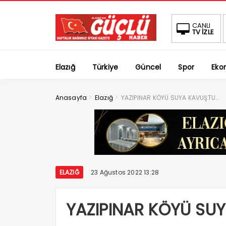
CANLI
TV İZLE
Elazığ
Türkiye
Güncel
Spor
Eko
>
>
Anasayfa
Elazığ
YAZIPINAR KÖYÜ SUYA KAVUŞTU…
ELAZIĞ
23 Ağustos 2022 13:28
YAZIPINAR KÖYÜ SU