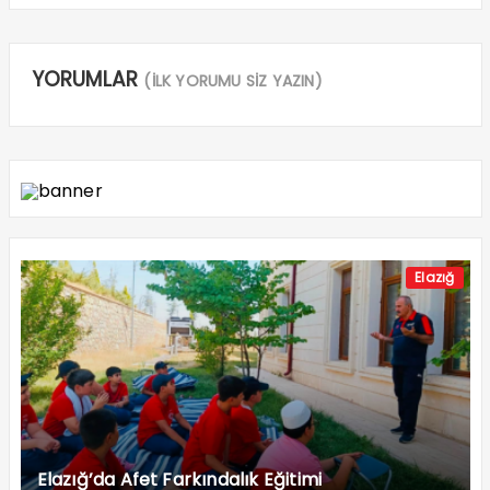
YORUMLAR
(İLK YORUMU SİZ YAZIN)
Elazığ
Elazığ’da Afet Farkındalık Eğitimi