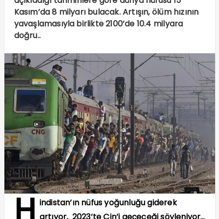
açıkladığı tahminlere göre dünya nüfusu 15
Kasım’da 8 milyarı bulacak. Artışın, ölüm hızının
yavaşlamasıyla birlikte 2100’de 10.4 milyara
doğru..
H
indistan’ın nüfus yoğunluğu giderek
artıyor, 2023’te Çin’i geçeceği söyleniyor…