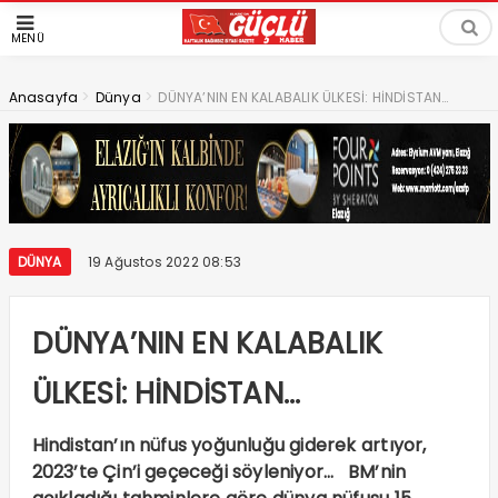
MENÜ
>
>
Anasayfa
Dünya
DÜNYA’NIN EN KALABALIK ÜLKESİ: HİNDİSTAN…
DÜNYA
19 Ağustos 2022 08:53
DÜNYA’NIN EN KALABALIK
ÜLKESİ: HİNDİSTAN…
Hindistan’ın nüfus yoğunluğu giderek artıyor,
2023’te Çin’i geçeceği söyleniyor… BM’nin