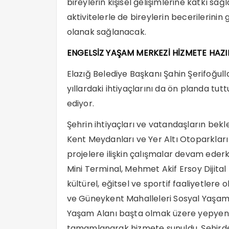
bireylerin kişisel gelişimlerine katkı sağl
aktivitelerle de bireylerin becerilerinin g
olanak sağlanacak.
ENGELSİZ YAŞAM MERKEZİ HİZMETE HAZI
Elazığ Belediye Başkanı Şahin Şerifoğul
yıllardaki ihtiyaçlarını da ön planda t
ediyor.
Şehrin ihtiyaçları ve vatandaşların bek
Kent Meydanları ve Yer Altı Otoparkları 
projelere ilişkin çalışmalar devam ede
Mini Terminal, Mehmet Akif Ersoy Dijital
kültürel, eğitsel ve sportif faaliyetler
ve Güneykent Mahalleleri Sosyal Yaşam
Yaşam Alanı başta olmak üzere yepyeni 
tamamlanarak hizmete sunuldu. Şehirde