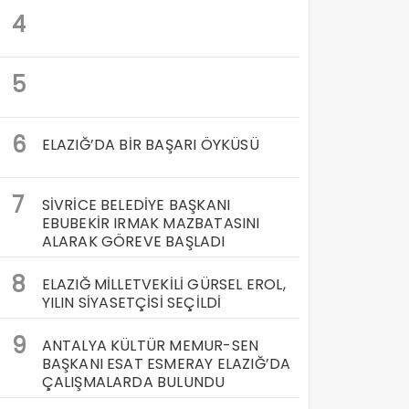
4
5
6
ELAZIĞ’DA BİR BAŞARI ÖYKÜSÜ
7
SİVRİCE BELEDİYE BAŞKANI
EBUBEKİR IRMAK MAZBATASINI
ALARAK GÖREVE BAŞLADI
8
ELAZIĞ MİLLETVEKİLİ GÜRSEL EROL,
YILIN SİYASETÇİSİ SEÇİLDİ
9
ANTALYA KÜLTÜR MEMUR-SEN
BAŞKANI ESAT ESMERAY ELAZIĞ’DA
ÇALIŞMALARDA BULUNDU