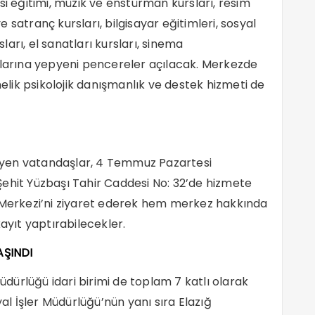
abesi eğitimi, müzik ve enstürman kursları, resim
ve satranç kursları, bilgisayar eğitimleri, sosyal
arı, el sanatları kursları, sinema
mlarına yepyeni pencereler açılacak. Merkezde
nelik psikolojik danışmanlık ve destek hizmeti de
eyen vatandaşlar, 4 Temmuz Pazartesi
ehit Yüzbaşı Tahir Caddesi No: 32’de hizmete
m Merkezi’ni ziyaret ederek hem merkez hakkında
kayıt yaptırabilecekler.
AŞINDI
Müdürlüğü idari birimi de toplam 7 katlı olarak
yal İşler Müdürlüğü’nün yanı sıra Elazığ