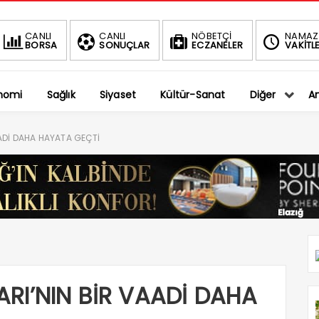
BIST
DOLAR
EU
CANLI
CANLI
NÖBETÇİ
NAMAZ
BORSA
SONUÇLAR
ECZANELER
VAKİTLE
1.401,27
36,5794
39
-0.75%
%
%
nomi
Sağlık
Siyaset
Kültür-Sanat
Diğer
An
ADİ DAHA HAYATA GEÇTİ
RI’NIN BİR VAADİ DAHA