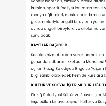
yönelik işaret dili, diksiyon, braille alf
kursları, sportif faaliyetler, masa tenisi 
medya eğitimleri, meslek edindirme kursl
gösterimleriyle engelli bireylerin yaşa
ayrıca engelli bireylere ve ailelerine yö
sunulacak.
KAYITLAR BAŞLIYOR
Sunulan hizmetlerden yararlanmak ist
gününden itibaren İzzetpaşa Mahallesi Ş
açılan Elazığ Belediyesi Engelsiz Yaşa
bilgi sahibi olabilecek hem de kurslara 
KÜLTÜR VE SOSYAL İŞLER MÜDÜRLÜĞÜ T
Elazığ Belediyesi Kültür ve Sosyal İşler 
inşa edilen binaya taşındı. Kültür ve Sos