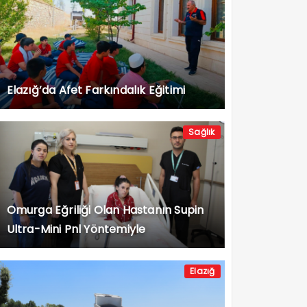
Elazığ’da Afet Farkındalık Eğitimi
Sağlık
Omurga Eğriliği Olan Hastanın Supin
Ultra-Mini Pnl Yöntemiyle
Böbreğindeki Taşlar Alındı
Elazığ