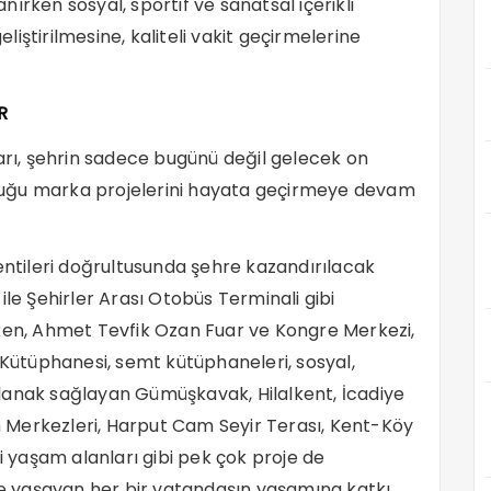
anırken sosyal, sportif ve sanatsal içerikli
eliştirilmesine, kaliteli vakit geçirmelerine
R
ları, şehrin sadece bugünü değil gelecek on
uttuğu marka projelerini hayata geçirmeye devam
lentileri doğrultusunda şehre kazandırılacak
ile Şehirler Arası Otobüs Terminali gibi
rken, Ahmet Tevfik Ozan Fuar ve Kongre Merkezi,
 Kütüphanesi, semt kütüphaneleri, sosyal,
e olanak sağlayan Gümüşkavak, Hilalkent, İcadiye
 Merkezleri, Harput Cam Seyir Terası, Kent-Köy
yaşam alanları gibi pek çok proje de
 yaşayan her bir vatandaşın yaşamına katkı