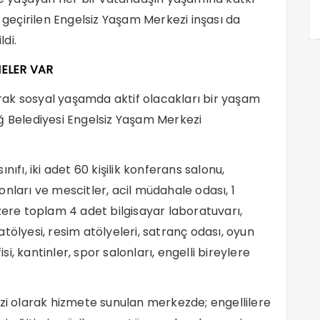
eçirilen Engelsiz Yaşam Merkezi inşası da
di.
NELER VAR
rarak sosyal yaşamda aktif olacakları bir yaşam
ğ Belediyesi Engelsiz Yaşam Merkezi
sınıfı, iki adet 60 kişilik konferans salonu,
nları ve mescitler, acil müdahale odası, 1
zere toplam 4 adet bilgisayar laboratuvarı,
tölyesi, resim atölyeleri, satranç odası, oyun
isi, kantinler, spor salonları, engelli bireylere
 olarak hizmete sunulan merkezde; engellilere