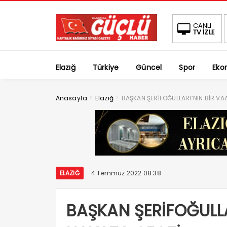
CANLI
TV İZLE
Elazığ
Türkiye
Güncel
Spor
Eko
>
>
Anasayfa
Elazığ
BAŞKAN ŞERİFOĞULLARI’NIN BİR VA
ELAZIĞ
4 Temmuz 2022 08:38
BAŞKAN ŞERİFOĞULLA