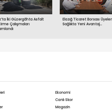
k’ta İki Güzergâhta Asfalt
Elazığ Ticaret Borsası Üyeler
ştirme Çalışmaları
Sağlıkta Yeni Avantaj…
mlandı
eri
Ekonomi
Canlı Skor
er
Magazin