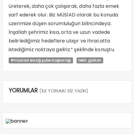
üreterek, daha çok çalışarak, daha fazla emek
sarf ederek olur. Biz MÜSİAD olarak bu konuda
üzerimize düşen sorumluluğun bilincindeyiz.
İnşallah şehrimiz kısa, orta ve uzun vadede
belirlediğimiz hedeflere ulaşır ve ihracatta
istediğimiz noktaya geliriz.” şeklinde konuştu.
#müsiad elazığ şube başkanlığı
tekin gürkan
YORUMLAR
(İLK YORUMU SİZ YAZIN)