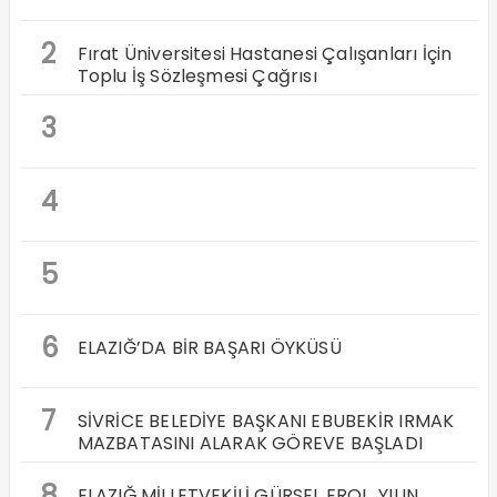
2
Fırat Üniversitesi Hastanesi Çalışanları İçin
Toplu İş Sözleşmesi Çağrısı
3
4
5
6
ELAZIĞ’DA BİR BAŞARI ÖYKÜSÜ
7
SİVRİCE BELEDİYE BAŞKANI EBUBEKİR IRMAK
MAZBATASINI ALARAK GÖREVE BAŞLADI
8
ELAZIĞ MİLLETVEKİLİ GÜRSEL EROL, YILIN