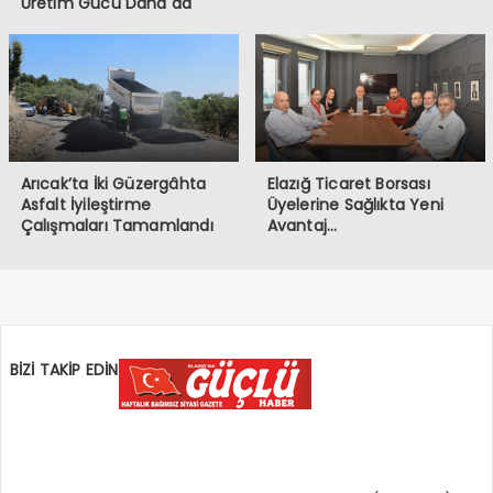
Üretim Gücü Daha da
Artacak”
Arıcak’ta İki Güzergâhta
Elazığ Ticaret Borsası
Asfalt İyileştirme
Üyelerine Sağlıkta Yeni
Çalışmaları Tamamlandı
Avantaj…
BİZİ TAKİP EDİN