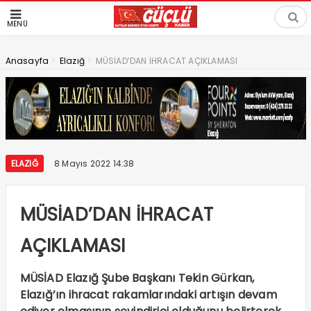
MENÜ
>
>
Anasayfa
Elazığ
MÜSİAD’DAN İHRACAT AÇIKLAMASI
ELAZIĞ
8 Mayıs 2022 14:38
MÜSİAD’DAN İHRACAT
AÇIKLAMASI
MÜSİAD Elazığ Şube Başkanı Tekin Gürkan,
Elazığ’ın ihracat rakamlarındaki artışın devam