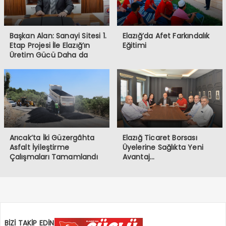
Başkan Alan: Sanayi Sitesi 1.
Elazığ’da Afet Farkındalık
Etap Projesi İle Elazığ’ın
Eğitimi
Üretim Gücü Daha da
Artacak”
Arıcak’ta İki Güzergâhta
Elazığ Ticaret Borsası
Asfalt İyileştirme
Üyelerine Sağlıkta Yeni
Çalışmaları Tamamlandı
Avantaj…
BİZİ TAKİP EDİN