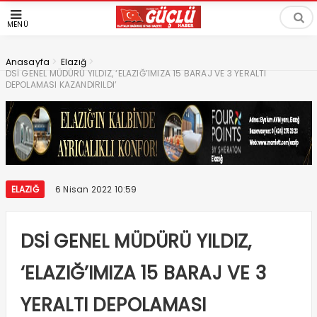
MENÜ
>
>
Anasayfa
Elazığ
DSİ GENEL MÜDÜRÜ YILDIZ, ‘ELAZIĞ’IMIZA 15 BARAJ VE 3 YERALTI
DEPOLAMASI KAZANDIRILDI’
ELAZIĞ
6 Nisan 2022 10:59
DSİ GENEL MÜDÜRÜ YILDIZ,
‘ELAZIĞ’IMIZA 15 BARAJ VE 3
YERALTI DEPOLAMASI