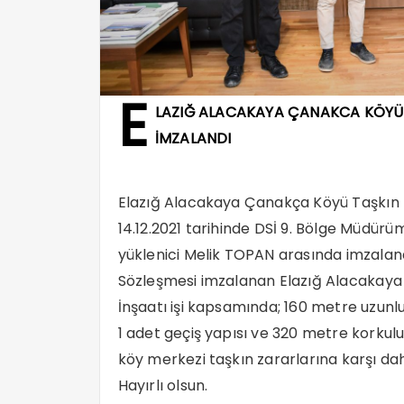
E
LAZIĞ ALACAKAYA ÇANAKCA KÖYÜ T
İMZALANDI
Elazığ Alacakaya Çanakça Köyü Taşkın K
14.12.2021 tarihinde DSİ 9. Bölge Müdü
yüklenici Melik TOPAN arasında imzaland
Sözleşmesi imzalanan Elazığ Alacakay
İnşaatı işi kapsamında; 160 metre uzun
1 adet geçiş yapısı ve 320 metre korkulu
köy merkezi taşkın zararlarına karşı dah
Hayırlı olsun.