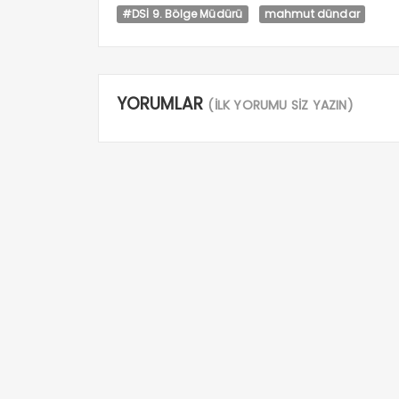
#DSİ 9. Bölge Müdürü
mahmut dündar
YORUMLAR
(İLK YORUMU SİZ YAZIN)