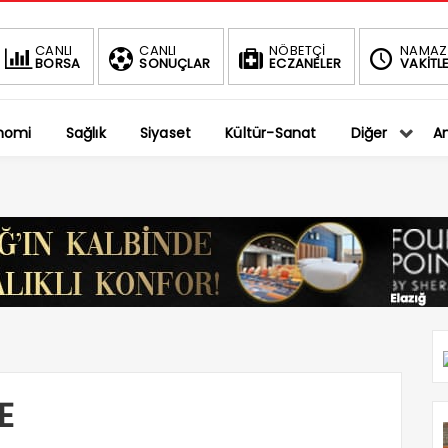
BIST
DOLAR
CANLI
CANLI
NÖBETÇİ
NAMAZ
BORSA
SONUÇLAR
ECZANELER
VAKİTLE
1.401,27
36,5794
-0.75%
%
nomi
Sağlık
Siyaset
Kültür-Sanat
Diğer
An
E