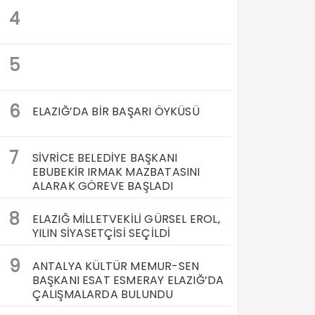
4
5
6
ELAZIĞ’DA BİR BAŞARI ÖYKÜSÜ
7
SİVRİCE BELEDİYE BAŞKANI
EBUBEKİR IRMAK MAZBATASINI
ALARAK GÖREVE BAŞLADI
8
ELAZIĞ MİLLETVEKİLİ GÜRSEL EROL,
YILIN SİYASETÇİSİ SEÇİLDİ
9
ANTALYA KÜLTÜR MEMUR-SEN
BAŞKANI ESAT ESMERAY ELAZIĞ’DA
ÇALIŞMALARDA BULUNDU