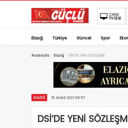
CANLI
TV İZLE
Elazığ
Türkiye
Güncel
Spor
Eko
>
>
Anasayfa
Elazığ
DSİ’DE YENİ SÖZLEŞME
ELAZIĞ
15 Aralık 2021 09:57
DSİ’DE YENİ SÖZLEŞM