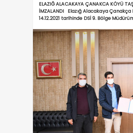
ELAZIĞ ALACAKAYA ÇANAKCA KÖYÜ TAŞK
İMZALANDI Elazığ Alacakaya Çanakça Kö
14.12.2021 tarihinde DSİ 9. Bölge Müdü