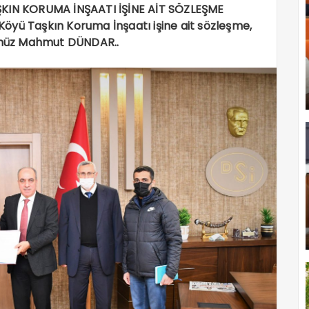
IN KORUMA İNŞAATI İŞİNE AİT SÖZLEŞME
yü Taşkın Koruma İnşaatı işine ait sözleşme,
rümüz Mahmut DÜNDAR..