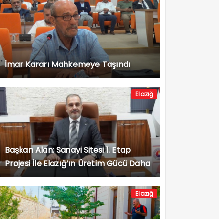
İmar Kararı Mahkemeye Taşındı
Elazığ
Başkan Alan: Sanayi Sitesi 1. Etap
Projesi İle Elazığ’ın Üretim Gücü Daha
da Artacak”
Elazığ