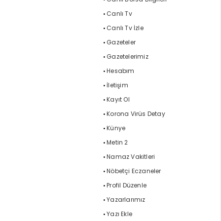
Canlı Tv
Canlı Tv İzle
Gazeteler
Gazetelerimiz
Hesabım
İletişim
Kayıt Ol
Korona Virüs Detay
Künye
Metin 2
Namaz Vakitleri
Nöbetçi Eczaneler
Profil Düzenle
Yazarlarımız
Yazı Ekle