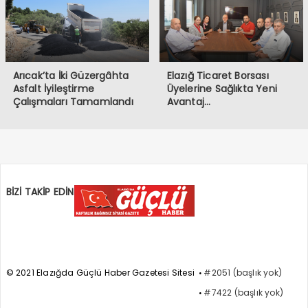
Arıcak’ta İki Güzergâhta
Elazığ Ticaret Borsası
Asfalt İyileştirme
Üyelerine Sağlıkta Yeni
Çalışmaları Tamamlandı
Avantaj…
BİZİ TAKİP EDİN
© 2021 Elazığda Güçlü Haber Gazetesi Sitesi
#2051 (başlık yok)
#7422 (başlık yok)