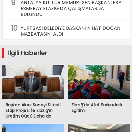
9
ANTALYA KÜLTÜR MEMUR-SEN BAŞKANI ESAT
ESMERAY ELAZIĞ’DA ÇALIŞMALARDA
BULUNDU
10
YURTBAŞI BELEDİYE BAŞKANI NİHAT DOĞAN
MAZBATASINI ALDI
İlgili Haberler
Başkan Alan: Sanayi Sitesi 1.
Elazığ’da Afet Farkındalık
Etap Projesi İle Elazığ’ın
Eğitimi
Üretim Gücü Daha da
Artacak”