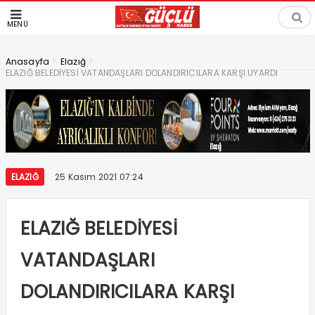
MENÜ
>
>
Anasayfa
Elazığ
ELAZIĞ BELEDİYESİ VATANDAŞLARI DOLANDIRICILARA KARŞI UYARDI
ELAZIĞ
25 Kasım 2021 07:24
ELAZIĞ BELEDİYESİ
VATANDAŞLARI
DOLANDIRICILARA KARŞI