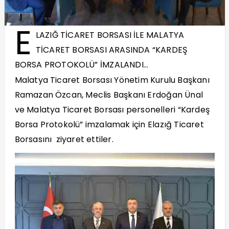
E
LAZIĞ TİCARET BORSASI İLE MALATYA
TİCARET BORSASI ARASINDA
“
KARDEŞ
BORSA PROTOKOLÜ” İ
MZALANDI
…
Malatya Ticaret Borsası
Y
ö
netim Kurulu Başkanı
Ramazan Özcan, Meclis Başkanı Erdoğan Ünal
ve Malatya Ticaret Borsası personelleri
“
Kardeş
Borsa Protokolü” imzalamak için Elazığ Ticaret
Borsasını ziyaret ettiler.