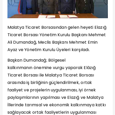
Malatya Ticaret Borsasından gelen heyeti Elazığ
Ticaret Borsası
Y
ö
netim Kurulu Başkanı Mehmet
Ali Dumandağ, Meclis Başkanı Mehmet Emin
Ayaz ve Y
ö
netim Kurulu Üyeleri karşıladı.
Baş
kan Dumanda
ğ; B
ö
lgesel
kalkınmanın
ö
nemine vurgu yaparak Elâzığ
Ticaret Borsası ile Malatya Ticaret Borsası
arasında iş birliğinin güçlendirilmek, ortak
faaliyet ve projelerin uygulanması, iyi
ö
rnek
paylaşımlarının yapılması ve Elazığ ve Malatya
İllerinde tarımsal ve ekonomik kalkınmaya katkı
sağlayacak ortak faaliyetlerin uygulanması