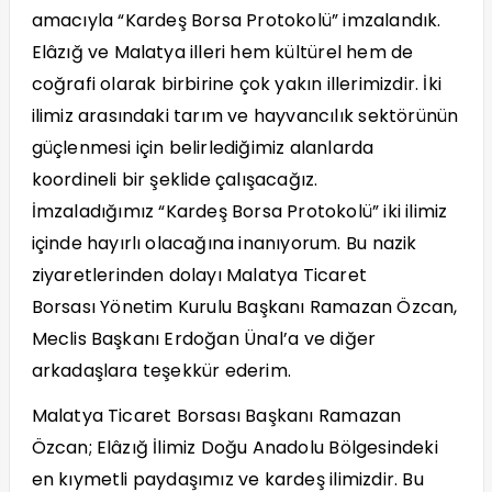
amacıyla
“
Kardeş Borsa Protokolü” imzalandık.
Elâzığ ve Malatya illeri hem kültü
rel hem de
co
ğrafi olarak birbirine çok yakın illerimizdir. İki
ilimiz arasındaki tarım ve hayvancılık sekt
ö
rünün
güçlenmesi için belirlediğimiz alanlarda
koordineli bir şeklide çalışacağız.
İmzaladığımız
“
Kardeş Borsa Protokolü” iki ilimiz
içinde hayırlı olacağına inanıyorum. Bu nazik
ziyaretlerinden dolayı Malatya Ticaret
Borsası
Y
ö
netim Kurulu Başkanı Ramazan Özcan,
Meclis Başkanı Erdoğan Ünal
’
a ve diğer
arkadaşlara teşekkür ederim.
Malatya Ticaret Borsası Başkanı Ramazan
Özcan; Elâzığ İlimiz Doğu Anadolu B
ö
lgesindeki
en kıymetli paydaşımız ve kardeş ilimizdir. Bu