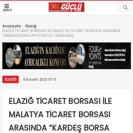
MENÜ
>
>
Anasayfa
Elazığ
ELAZIĞ TİCARET BORSASI İLE MALATYA TİCARET BORSASI ARASINDA
“KARDEŞ BORSA PROTOKOLÜ” İMZALANDI…
ELAZIĞ
6 Kasım 2021 07:11
ELAZIĞ TİCARET BORSASI İLE
MALATYA TİCARET BORSASI
ARASINDA “KARDEŞ BORSA