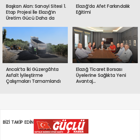
Başkan Alan: Sanayi Sitesi 1.
Elazığ’da Afet Farkındalık
Etap Projesi İle Elazığ’ın
Eğitimi
Üretim Gücü Daha da
Artacak”
Arıcak’ta İki Güzergâhta
Elazığ Ticaret Borsası
Asfalt İyileştirme
Üyelerine Sağlıkta Yeni
Çalışmaları Tamamlandı
Avantaj…
BİZİ TAKİP EDİN