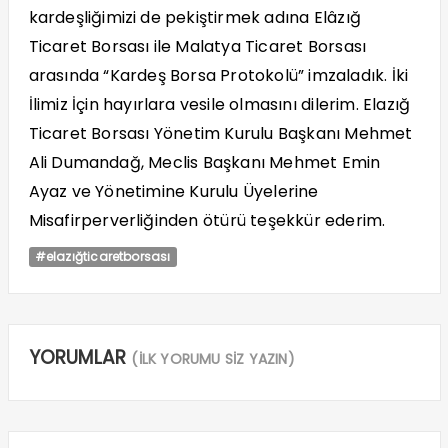
kardeşliğimizi de pekiştirmek adı
na El
âzığ
Ticaret Borsası ile Malatya Ticaret Borsası
arasında
“
Kardeş Borsa Protokolü” imzaladık. İki
İlimiz İçin hayırlara vesile olmasını dilerim. Elazığ
Ticaret Borsası
Y
ö
netim Kurulu Başkanı Mehmet
Ali Dumandağ, Meclis Başkanı Mehmet Emin
Ayaz ve Y
ö
netimine Kurulu Üyelerine
Misafirperverliğinden
ö
türü teşekkür ederim.
#elazığticaretborsası
YORUMLAR
(İLK YORUMU SİZ YAZIN)