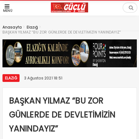
MENÜ
>
>
Anasayfa
Elazığ
BAŞKAN YILMAZ “BU ZOR GÜNLERDE DE DEVLETİMİZİN YANINDAYIZ”
ELAZIĞ
3 Ağustos 2021 18:51
BAŞKAN YILMAZ “BU ZOR
GÜNLERDE DE DEVLETİMİZİN
YANINDAYIZ”