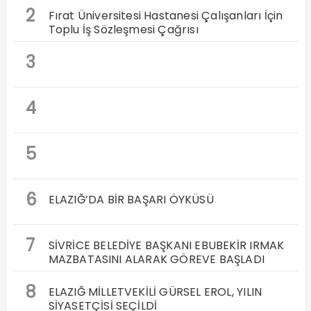
2
Fırat Üniversitesi Hastanesi Çalışanları İçin
Toplu İş Sözleşmesi Çağrısı
3
4
5
6
ELAZIĞ’DA BİR BAŞARI ÖYKÜSÜ
7
SİVRİCE BELEDİYE BAŞKANI EBUBEKİR IRMAK
MAZBATASINI ALARAK GÖREVE BAŞLADI
8
ELAZIĞ MİLLETVEKİLİ GÜRSEL EROL, YILIN
SİYASETÇİSİ SEÇİLDİ