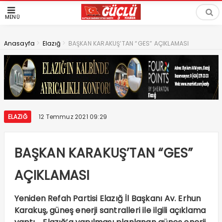
MENÜ
>
>
Anasayfa
Elazığ
BAŞKAN KARAKUŞ’TAN “GES” AÇIKLAMASI
ELAZIĞ
12 Temmuz 2021 09:29
BAŞKAN KARAKUŞ’TAN “GES”
AÇIKLAMASI
Yeniden Refah Partisi Elazığ İl Başkanı Av. Erhun
Karakuş, güneş enerji santralleri ile ilgili açıklama