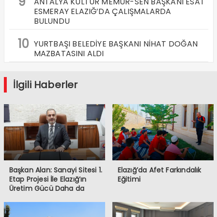
9
ANTALYA KÜLTÜR MEMUR-SEN BAŞKANI ESAT
ESMERAY ELAZIĞ’DA ÇALIŞMALARDA
BULUNDU
10
YURTBAŞI BELEDİYE BAŞKANI NİHAT DOĞAN
MAZBATASINI ALDI
İlgili Haberler
Başkan Alan: Sanayi Sitesi 1.
Elazığ’da Afet Farkındalık
Etap Projesi İle Elazığ’ın
Eğitimi
Üretim Gücü Daha da
Artacak”