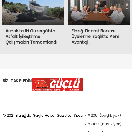
Arıcak’ta İki Güzergâhta
Elazığ Ticaret Borsası
Asfalt İyileştirme
Üyelerine Sağlıkta Yeni
Çalışmaları Tamamlandı
Avantaj…
BİZİ TAKİP EDİN
© 2021 Elazığda Güçlü Haber Gazetesi Sitesi
#2051 (başlık yok)
#7422 (başlık yok)