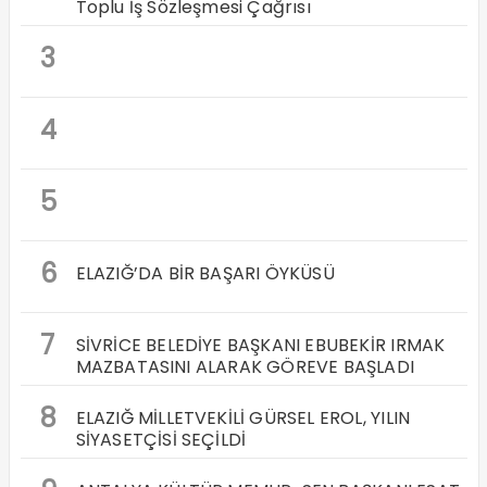
Toplu İş Sözleşmesi Çağrısı
3
4
5
6
ELAZIĞ’DA BİR BAŞARI ÖYKÜSÜ
7
SİVRİCE BELEDİYE BAŞKANI EBUBEKİR IRMAK
MAZBATASINI ALARAK GÖREVE BAŞLADI
8
ELAZIĞ MİLLETVEKİLİ GÜRSEL EROL, YILIN
SİYASETÇİSİ SEÇİLDİ