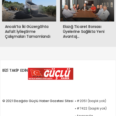
Arıcak’ta İki Güzergâhta
Elazığ Ticaret Borsası
Asfalt İyileştirme
Üyelerine Sağlıkta Yeni
Çalışmaları Tamamlandı
Avantaj…
BİZİ TAKİP EDİN
© 2021 Elazığda Güçlü Haber Gazetesi Sitesi
#2051 (başlık yok)
#7422 (başlık yok)
Anasayfa