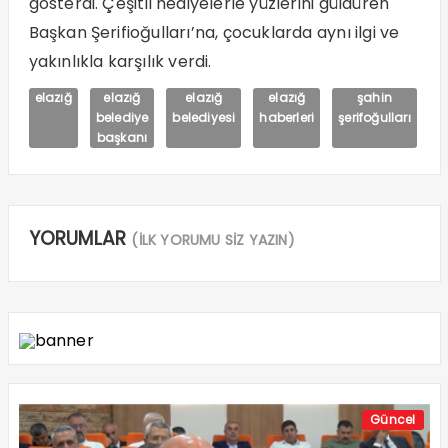
gösterdi. Çeşitli hediyelerle yüzlerini güldüren
Başkan Şerifioğulları’na, çocuklarda aynı ilgi ve
yakınlıkla karşılık verdi.
elazığ
elazığ
elazığ
elazığ
şahin
belediye
belediyesi
haberleri
şerifoğulları
başkanı
YORUMLAR
(İLK YORUMU SİZ YAZIN)
Güncel