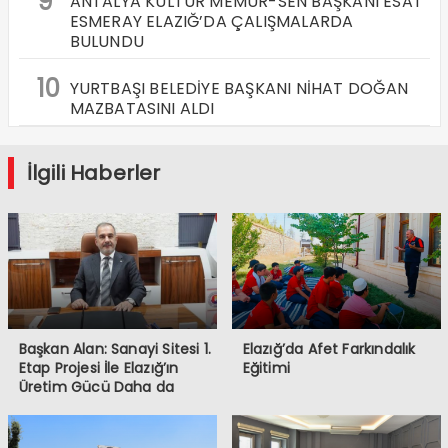
9
ANTALYA KÜLTÜR MEMUR-SEN BAŞKANI ESAT
ESMERAY ELAZIĞ’DA ÇALIŞMALARDA
BULUNDU
10
YURTBAŞI BELEDİYE BAŞKANI NİHAT DOĞAN
MAZBATASINI ALDI
İlgili Haberler
Başkan Alan: Sanayi Sitesi 1.
Elazığ’da Afet Farkındalık
Etap Projesi İle Elazığ’ın
Eğitimi
Üretim Gücü Daha da
Artacak”