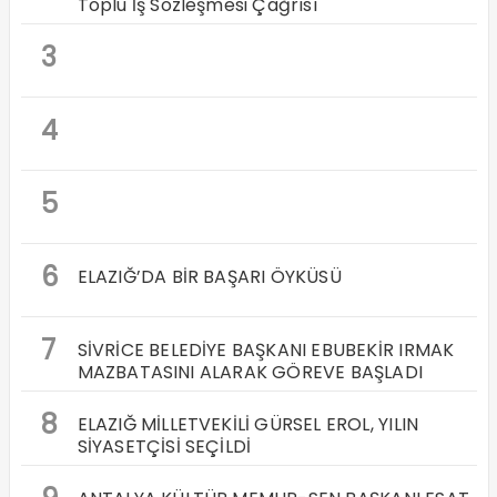
Toplu İş Sözleşmesi Çağrısı
3
4
5
6
ELAZIĞ’DA BİR BAŞARI ÖYKÜSÜ
7
SİVRİCE BELEDİYE BAŞKANI EBUBEKİR IRMAK
MAZBATASINI ALARAK GÖREVE BAŞLADI
8
ELAZIĞ MİLLETVEKİLİ GÜRSEL EROL, YILIN
SİYASETÇİSİ SEÇİLDİ