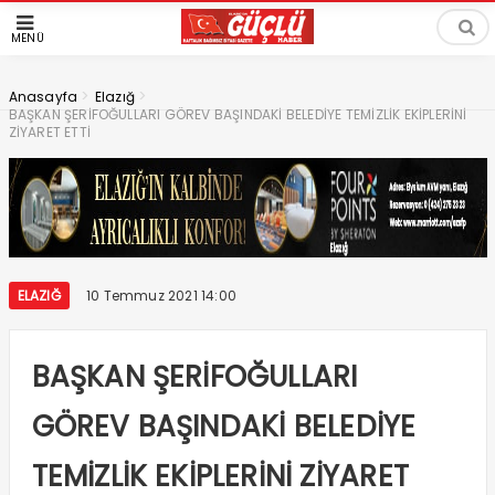
MENÜ
>
>
Anasayfa
Elazığ
BAŞKAN ŞERİFOĞULLARI GÖREV BAŞINDAKİ BELEDİYE TEMİZLİK EKİPLERİNİ
ZİYARET ETTİ
ELAZIĞ
10 Temmuz 2021 14:00
BAŞKAN ŞERİFOĞULLARI
GÖREV BAŞINDAKİ BELEDİYE
TEMİZLİK EKİPLERİNİ ZİYARET