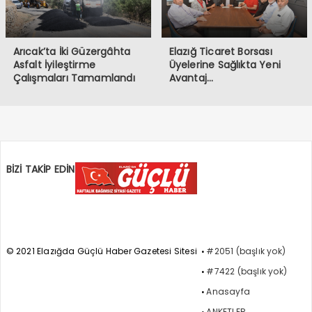
Arıcak’ta İki Güzergâhta
Elazığ Ticaret Borsası
Asfalt İyileştirme
Üyelerine Sağlıkta Yeni
Çalışmaları Tamamlandı
Avantaj…
BİZİ TAKİP EDİN
© 2021 Elazığda Güçlü Haber Gazetesi Sitesi
#2051 (başlık yok)
#7422 (başlık yok)
Anasayfa
ANKETLER