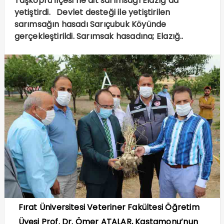
Taşköprü İlçesi’ne ait sarımsağı Elazığ’da
yetiştirdi. Devlet desteği ile yetiştirilen
sarımsağın hasadı Sarıçubuk Köyünde
gerçekleştirildi. Sarımsak hasadına; Elazığ..
Fırat Üniversitesi Veteriner Fakültesi Öğretim
Üyesi Prof. Dr. Ömer ATALAR, Kastamonu’nun