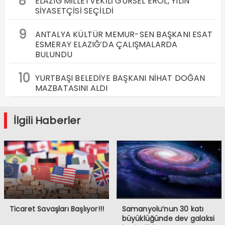
8
ELAZIĞ MİLLETVEKİLİ GÜRSEL EROL, YILIN
SİYASETÇİSİ SEÇİLDİ
9
ANTALYA KÜLTÜR MEMUR-SEN BAŞKANI ESAT
ESMERAY ELAZIĞ’DA ÇALIŞMALARDA
BULUNDU
10
YURTBAŞI BELEDİYE BAŞKANI NİHAT DOĞAN
MAZBATASINI ALDI
İlgili Haberler
Ticaret Savaşları Başlıyor!!!
Samanyolu’nun 30 katı
büyüklüğünde dev galaksi