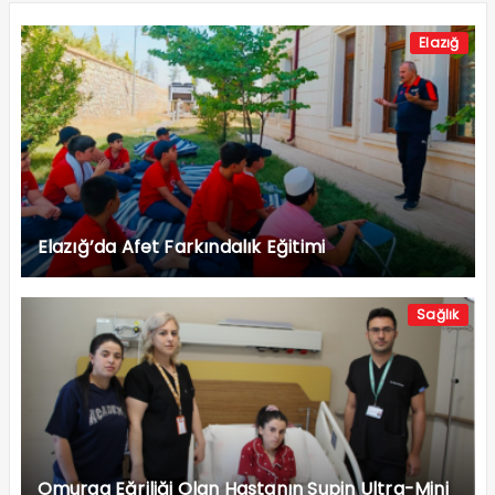
Elazığ
Elazığ’da Afet Farkındalık Eğitimi
Sağlık
Omurga Eğriliği Olan Hastanın Supin Ultra-Mini