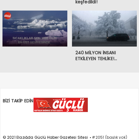
keşfedildi!
240 MİLYON İNSANI
ETKİLEYEN TEHLİKE!…
BİZİ TAKİP EDİN
© 2021 Elazığda Güçlü Haber Gazetesi Sitesi
#2051 (başlık yok)