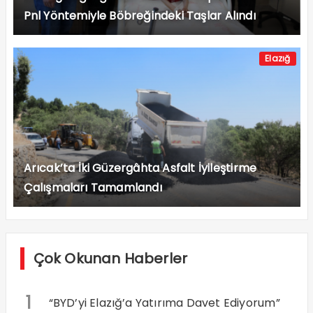
Pnl Yöntemiyle Böbreğindeki Taşlar Alındı
Elazığ
Arıcak’ta İki Güzergâhta Asfalt İyileştirme
Çalışmaları Tamamlandı
Çok Okunan Haberler
1
“BYD’yi Elazığ’a Yatırıma Davet Ediyorum”