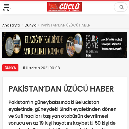
MENÜ
>
>
Anasayfa
Dünya
PAKİSTAN’DAN ÜZÜCÜ HABER
DÜNYA
11 Haziran 2021 09:08
PAKİSTAN’DAN ÜZÜCÜ HABER
Pakistan’ın güneybatısındaki Belucistan
eyaletinde, güneydeki Sindh eyaletinden dönen
ve Sufi hacıları taşıyan otobüsün devrilmesi
sonucu en az 19 kişi hayatını kaybetti, 50 kişi de