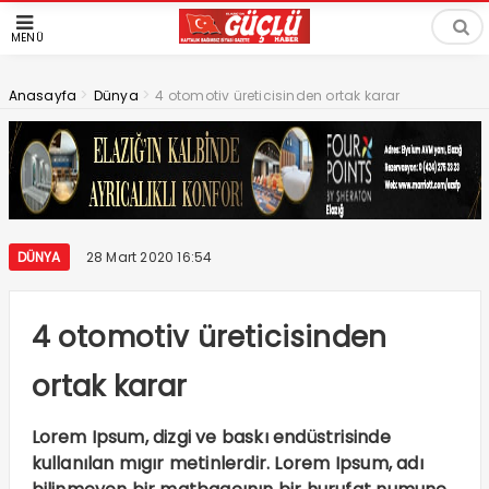
MENÜ
>
>
Anasayfa
Dünya
4 otomotiv üreticisinden ortak karar
DÜNYA
28 Mart 2020 16:54
4 otomotiv üreticisinden
ortak karar
Lorem Ipsum, dizgi ve baskı endüstrisinde
kullanılan mıgır metinlerdir. Lorem Ipsum, adı