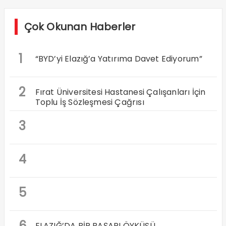
Çok Okunan Haberler
1
“BYD’yi Elazığ’a Yatırıma Davet Ediyorum”
2
Fırat Üniversitesi Hastanesi Çalışanları İçin
Toplu İş Sözleşmesi Çağrısı
3
4
5
6
ELAZIĞ’DA BİR BAŞARI ÖYKÜSÜ