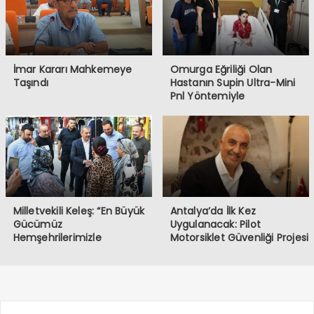
İmar Kararı Mahkemeye
Omurga Eğriliği Olan
Taşındı
Hastanın Supin Ultra-Mini
Pnl Yöntemiyle
Böbreğindeki Taşlar Alındı
Milletvekili Keleş: “En Büyük
Antalya’da İlk Kez
Gücümüz
Uygulanacak: Pilot
Hemşehrilerimizle
Motorsiklet Güvenliği Projesi
Kurduğumuz Gönül Bağıdır”
Hayata Geçiyor