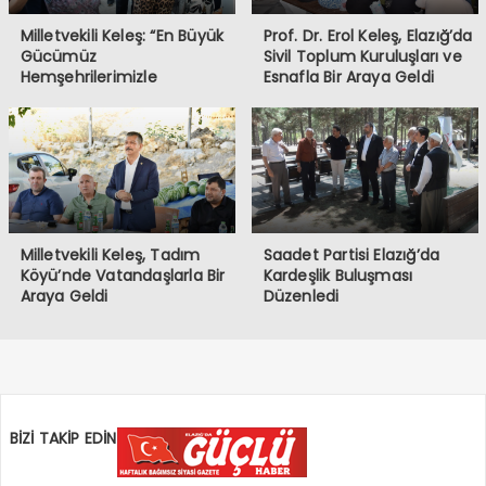
Milletvekili Keleş: “En Büyük
Prof. Dr. Erol Keleş, Elazığ’da
Gücümüz
Sivil Toplum Kuruluşları ve
Hemşehrilerimizle
Esnafla Bir Araya Geldi
Kurduğumuz Gönül Bağıdır”
Milletvekili Keleş, Tadım
Saadet Partisi Elazığ’da
Köyü’nde Vatandaşlarla Bir
Kardeşlik Buluşması
Araya Geldi
Düzenledi
BİZİ TAKİP EDİN