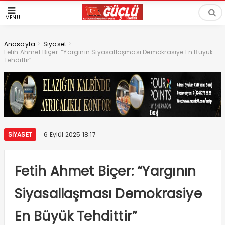
MENÜ
>
>
Anasayfa
Siyaset
Fetih Ahmet Biçer: “Yargının Siyasallaşması Demokrasiye En Büyük
Tehdittir”
SIYASET
6 Eylül 2025 18:17
Fetih Ahmet Biçer: “Yargının
Siyasallaşması Demokrasiye
En Büyük Tehdittir”