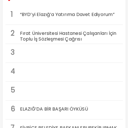
1
“BYD’yi Elazığ’a Yatırıma Davet Ediyorum”
2
Fırat Üniversitesi Hastanesi Çalışanları İçin
Toplu İş Sözleşmesi Çağrısı
3
4
5
6
ELAZIĞ’DA BİR BAŞARI ÖYKÜSÜ
7
SİVRİCE BELEDİYE BAŞKANI EBUBEKİR IRMAK