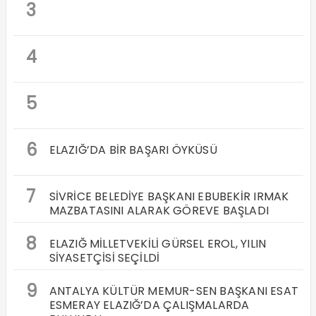
3
4
5
6
ELAZIĞ’DA BİR BAŞARI ÖYKÜSÜ
7
SİVRİCE BELEDİYE BAŞKANI EBUBEKİR IRMAK
MAZBATASINI ALARAK GÖREVE BAŞLADI
8
ELAZIĞ MİLLETVEKİLİ GÜRSEL EROL, YILIN
SİYASETÇİSİ SEÇİLDİ
9
ANTALYA KÜLTÜR MEMUR-SEN BAŞKANI ESAT
ESMERAY ELAZIĞ’DA ÇALIŞMALARDA