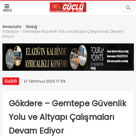
MENÜ
>
>
Anasayfa
Elazığ
Gökdere – Gemtepe Güvenlik Yolu ve Altyapı Çalışmaları Devam
Ediyor
ELAZIĞ
21 Temmuz 2025 17:59
Gökdere – Gemtepe Güvenlik
Yolu ve Altyapı Çalışmaları
Devam Ediyor