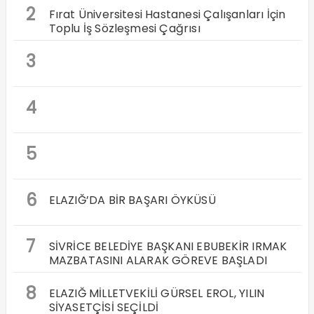
2
Fırat Üniversitesi Hastanesi Çalışanları İçin
Toplu İş Sözleşmesi Çağrısı
3
4
5
6
ELAZIĞ’DA BİR BAŞARI ÖYKÜSÜ
7
SİVRİCE BELEDİYE BAŞKANI EBUBEKİR IRMAK
MAZBATASINI ALARAK GÖREVE BAŞLADI
8
ELAZIĞ MİLLETVEKİLİ GÜRSEL EROL, YILIN
SİYASETÇİSİ SEÇİLDİ