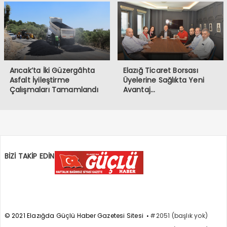
Arıcak’ta İki Güzergâhta
Elazığ Ticaret Borsası
Asfalt İyileştirme
Üyelerine Sağlıkta Yeni
Çalışmaları Tamamlandı
Avantaj…
BİZİ TAKİP EDİN
© 2021 Elazığda Güçlü Haber Gazetesi Sitesi
#2051 (başlık yok)