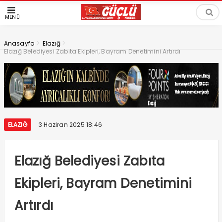
MENÜ
>
>
Anasayfa
Elazığ
Elazığ Belediyesi Zabıta Ekipleri, Bayram Denetimini Artırdı
ELAZIĞ
3 Haziran 2025 18:46
Elazığ Belediyesi Zabıta
Ekipleri, Bayram Denetimini
Artırdı