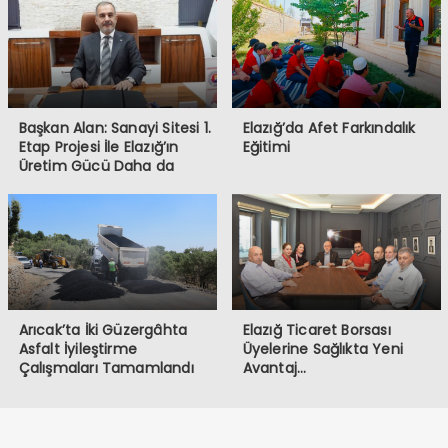
Başkan Alan: Sanayi Sitesi 1.
Elazığ’da Afet Farkındalık
Etap Projesi İle Elazığ’ın
Eğitimi
Üretim Gücü Daha da
Artacak”
Arıcak’ta İki Güzergâhta
Elazığ Ticaret Borsası
Asfalt İyileştirme
Üyelerine Sağlıkta Yeni
Çalışmaları Tamamlandı
Avantaj…