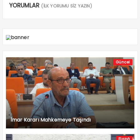
YORUMLAR
(İLK YORUMU SİZ YAZIN)
Güncel
İmar Kararı Mahkemeye Taşındı
Elazığ