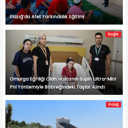
Elazığ’da Afet Farkındalık Eğitimi
Sağlık
Omurga Eğriliği Olan Hastanın Supin Ultra-Mini
Pnl Yöntemiyle Böbreğindeki Taşlar Alındı
Elazığ