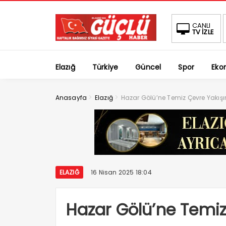
CANLI
TV İZLE
Elazığ
Türkiye
Güncel
Spor
Eko
>
>
Anasayfa
Elazığ
Hazar Gölü’ne Temiz Çevre Yakışı
ELAZIĞ
16 Nisan 2025 18:04
Hazar Gölü’ne Temiz