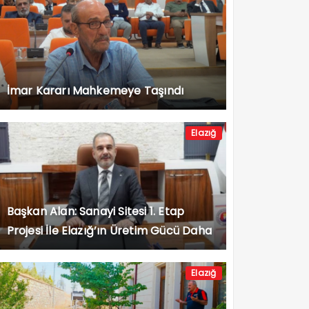
İmar Kararı Mahkemeye Taşındı
Elazığ
Başkan Alan: Sanayi Sitesi 1. Etap
Projesi İle Elazığ’ın Üretim Gücü Daha
da Artacak”
Elazığ