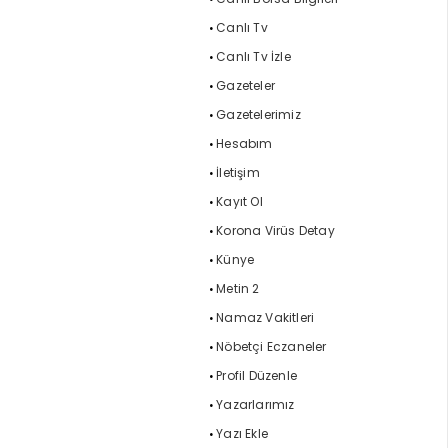
Canlı Tv
Canlı Tv İzle
Gazeteler
Gazetelerimiz
Hesabım
İletişim
Kayıt Ol
Korona Virüs Detay
Künye
Metin 2
Namaz Vakitleri
Nöbetçi Eczaneler
Profil Düzenle
Yazarlarımız
Yazı Ekle