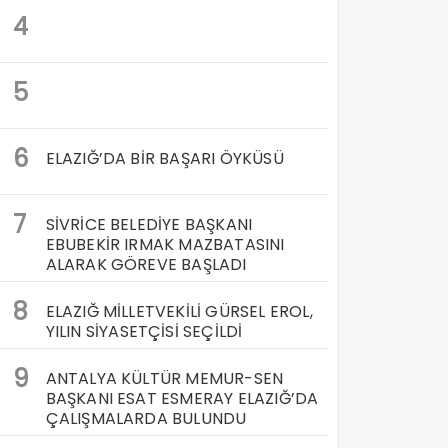
4
5
6
ELAZIĞ’DA BİR BAŞARI ÖYKÜSÜ
7
SİVRİCE BELEDİYE BAŞKANI
EBUBEKİR IRMAK MAZBATASINI
ALARAK GÖREVE BAŞLADI
8
ELAZIĞ MİLLETVEKİLİ GÜRSEL EROL,
YILIN SİYASETÇİSİ SEÇİLDİ
9
ANTALYA KÜLTÜR MEMUR-SEN
BAŞKANI ESAT ESMERAY ELAZIĞ’DA
ÇALIŞMALARDA BULUNDU