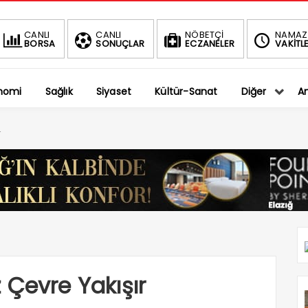
BIST
DOLAR
CANLI
CANLI
NÖBETÇİ
NAMAZ
BORSA
SONUÇLAR
ECZANELER
VAKİTLE
1.401,27
36,5794
-0.75%
%
nomi
Sağlık
Siyaset
Kültür-Sanat
Diğer
An
r
 Çevre Yakışır