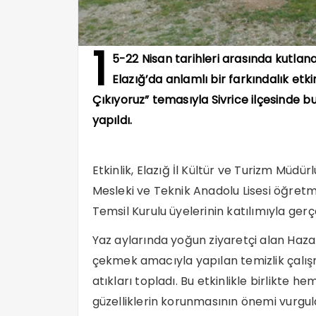
1
5-22 Nisan tarihleri arasında kutlan
Elazığ’da anlamlı bir farkındalık etki
Çıkıyoruz” temasıyla Sivrice ilçesinde 
yapıldı.
Etkinlik, Elazığ İl Kültür ve Turizm Müd
Mesleki ve Teknik Anadolu Lisesi öğret
Temsil Kurulu üyelerinin katılımıyla gerçe
Yaz aylarında yoğun ziyaretçi alan Hazar
çekmek amacıyla yapılan temizlik çalışma
atıkları topladı. Bu etkinlikle birlikte h
güzelliklerin korunmasının önemi vurgul