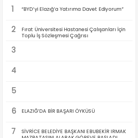
1
“BYD’yi Elazığ’a Yatırıma Davet Ediyorum”
2
Fırat Üniversitesi Hastanesi Çalışanları İçin
Toplu İş Sözleşmesi Çağrısı
3
4
5
6
ELAZIĞ’DA BİR BAŞARI ÖYKÜSÜ
7
SİVRİCE BELEDİYE BAŞKANI EBUBEKİR IRMAK
MAZBATASINI ALARAK GÖREVE BAŞLADI