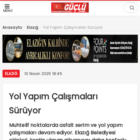
MENÜ
>
>
Anasayfa
Elazığ
Yol Yapım Çalışmaları Sürüyor
ELAZIĞ
10 Nisan 2025 18:45
Yol Yapım Çalışmaları
Sürüyor
Muhtelif noktalarda asfalt serim ve yol yapım
çalışmaları devam ediyor. Elazığ Belediyesi