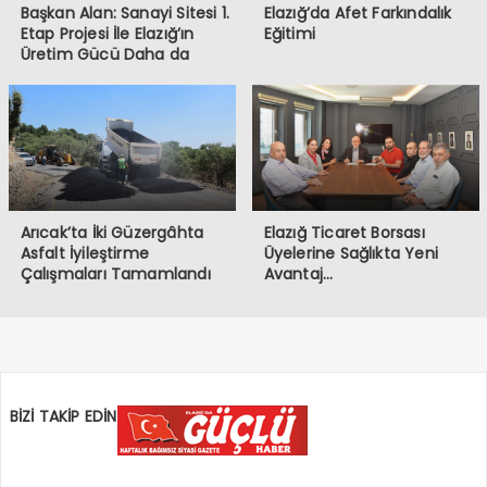
Başkan Alan: Sanayi Sitesi 1.
Elazığ’da Afet Farkındalık
Etap Projesi İle Elazığ’ın
Eğitimi
Üretim Gücü Daha da
Artacak”
Arıcak’ta İki Güzergâhta
Elazığ Ticaret Borsası
Asfalt İyileştirme
Üyelerine Sağlıkta Yeni
Çalışmaları Tamamlandı
Avantaj…
BİZİ TAKİP EDİN