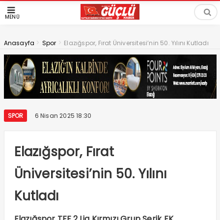
MENÜ
>
>
Anasayfa
Spor
Elazığspor, Fırat Üniversitesi’nin 50. Yılını Kutladı
SPOR
6 Nisan 2025 18:30
Elazığspor, Fırat
Üniversitesi’nin 50. Yılını
Kutladı
Elazığspor TFF 2.Lig Kırmızı Grup Serik FK