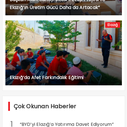
Elazığ’ın Üretim Gücü Daha da Artacak”
Elazığ
Elazığ’da Afet Farkındalık Eğitimi
Çok Okunan Haberler
1
“BYD’yi Elazığ’a Yatırıma Davet Ediyorum”