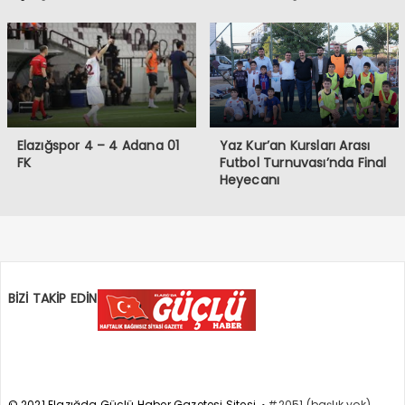
Elazığspor 4 – 4 Adana 01
Yaz Kur’an Kursları Arası
FK
Futbol Turnuvası’nda Final
Heyecanı
BİZİ TAKİP EDİN
© 2021 Elazığda Güçlü Haber Gazetesi Sitesi
#2051 (başlık yok)