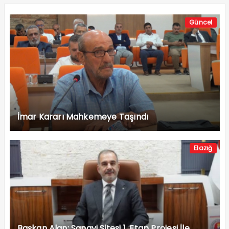
Güncel
İmar Kararı Mahkemeye Taşındı
Elazığ
Başkan Alan: Sanayi Sitesi 1. Etap Projesi İle