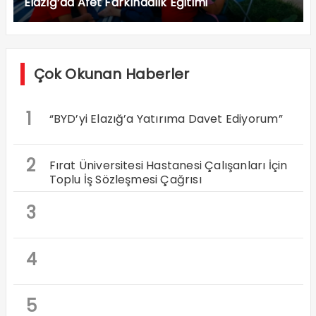
Elazığ’da Afet Farkındalık Eğitimi
Çok Okunan Haberler
1
“BYD’yi Elazığ’a Yatırıma Davet Ediyorum”
2
Fırat Üniversitesi Hastanesi Çalışanları İçin
Toplu İş Sözleşmesi Çağrısı
3
4
5