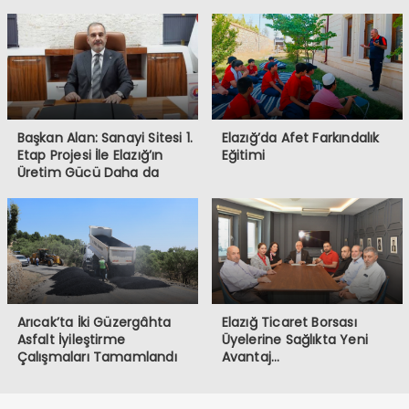
Başkan Alan: Sanayi Sitesi 1.
Elazığ’da Afet Farkındalık
Etap Projesi İle Elazığ’ın
Eğitimi
Üretim Gücü Daha da
Artacak”
Arıcak’ta İki Güzergâhta
Elazığ Ticaret Borsası
Asfalt İyileştirme
Üyelerine Sağlıkta Yeni
Çalışmaları Tamamlandı
Avantaj…