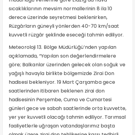
sıcaklıklarının mevsim normallerinin 8 ila 10
derece üzerinde seyretmesi beklenirken,
Rüzgârların güneyli yönlerden 40-70 km/saat
kuvvetli rüzgâr şeklinde eseceği tahmin ediliyor.
Meteoroloji 13. Bölge Müdürlüğü’nden yapılan
açıklamada, “Yapılan son değerlendirmelere
göre; Balkanlar üzerinden gelecek olan soğuk ve
yağışlı havayla birlikte bölgemizde Zirai Don
hadisesi bekleniyor. 19 Mart Çarşamba gece
saatlerinden itibaren beklenen zirai don
hadisesinin Perşembe, Cuma ve Cumartesi
günleri gece ve sabah saatlerinde orta kuvvette,
yer yer kuvvetli olacağı tahmin ediliyor. Tarımsal
faaliyetlerle uğraşan vatandaşlarımız başta
olmak üzere zirai don tehlikesine karşı tedbirli