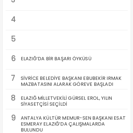
4
5
6
ELAZIĞ’DA BİR BAŞARI ÖYKÜSÜ
7
SİVRİCE BELEDİYE BAŞKANI EBUBEKİR IRMAK
MAZBATASINI ALARAK GÖREVE BAŞLADI
8
ELAZIĞ MİLLETVEKİLİ GÜRSEL EROL, YILIN
SİYASETÇİSİ SEÇİLDİ
9
ANTALYA KÜLTÜR MEMUR-SEN BAŞKANI ESAT
ESMERAY ELAZIĞ’DA ÇALIŞMALARDA
BULUNDU