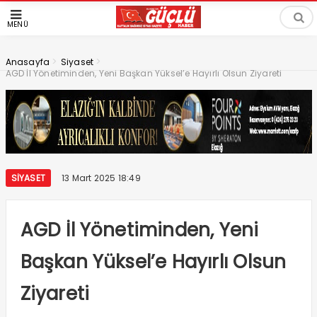
MENÜ
>
>
Anasayfa
Siyaset
AGD İl Yönetiminden, Yeni Başkan Yüksel’e Hayırlı Olsun Ziyareti
SIYASET
13 Mart 2025 18:49
AGD İl Yönetiminden, Yeni
Başkan Yüksel’e Hayırlı Olsun
Ziyareti