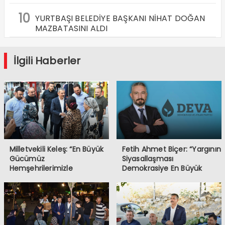
10
YURTBAŞI BELEDİYE BAŞKANI NİHAT DOĞAN
MAZBATASINI ALDI
İlgili Haberler
Milletvekili Keleş: “En Büyük
Fetih Ahmet Biçer: “Yargının
Gücümüz
Siyasallaşması
Hemşehrilerimizle
Demokrasiye En Büyük
Kurduğumuz Gönül Bağıdır”
Tehdittir”