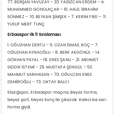
77. BERŞAN YAVUZAY – 33. YAĞIZCAN ERDEM – 4.
MUHAMMED GÖNÜLAÇAR – 61. HALİL İBRAHİM
SÖNMEZ – 10. BEYKAN ŞİMŞEK – 7. KERİM FREİ – 11.
YUSUF MERT TUNÇ
Erbaaspor ilk 11 Sıralaması:
1. OĞUZHAN DERTLİ – 5. OZAN İSMAİL KOÇ – 7.
OĞUZHAN AYNAOĞLU – 8. BERK AKGÖNÜL – 14.
GÖKHAN PAYAL – 18. ENES ŞANLI – 21. MEHMET
SIDDIK İSTEMİ – 25. MUSTAFA ŞENGÜL – 53.
MAHMUT SARIHASAN – 70. OĞULCAN ENES
DEMİROĞLU – 73. OKTAY BALCI
Elazığspor, Erbaaspor maçına, Beyaz forma,
beyaz şort, beyaz konç ile çıkacak. Kaleci ise sarı
forma giydi.