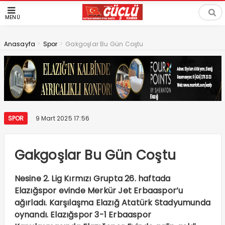
MENÜ
>
>
Anasayfa
Spor
Gakgoşlar Bu Gün Coştu
SPOR
9 Mart 2025 17:56
Gakgoşlar Bu Gün Coştu
Nesine 2. Lig Kırmızı Grupta 26. haftada
Elazığspor evinde Merkür Jet Erbaaspor’u
ağırladı. Karşılaşma Elazığ Atatürk Stadyumunda
oynandı. Elazığspor 3-1 Erbaaspor