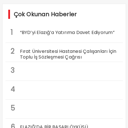
Çok Okunan Haberler
1
“BYD’yi Elazığ’a Yatırıma Davet Ediyorum”
2
Fırat Üniversitesi Hastanesi Çalışanları İçin
Toplu İş Sözleşmesi Çağrısı
3
4
5
6
ELAZIĞ’DA BİR BAŞARI ÖYKÜSÜ