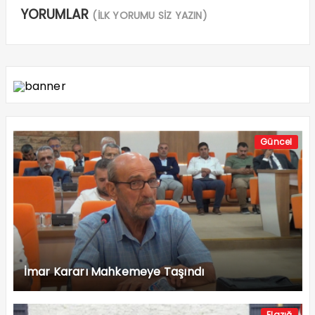
YORUMLAR
(İLK YORUMU SİZ YAZIN)
Güncel
İmar Kararı Mahkemeye Taşındı
Elazığ