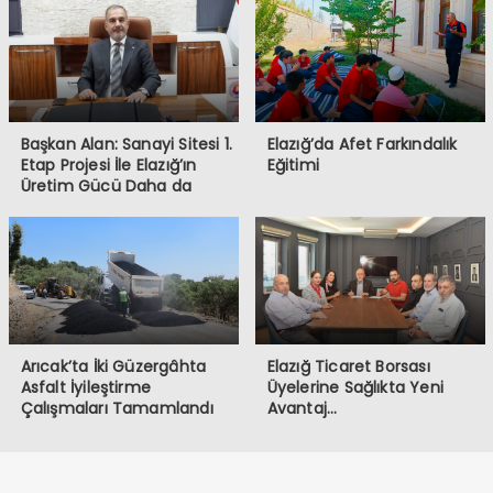
Başkan Alan: Sanayi Sitesi 1.
Elazığ’da Afet Farkındalık
Etap Projesi İle Elazığ’ın
Eğitimi
Üretim Gücü Daha da
Artacak”
Arıcak’ta İki Güzergâhta
Elazığ Ticaret Borsası
Asfalt İyileştirme
Üyelerine Sağlıkta Yeni
Çalışmaları Tamamlandı
Avantaj…