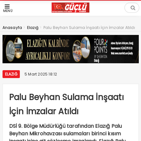
MENÜ
>
>
Anasayfa
Elazığ
Palu Beyhan Sulama İnşaatı İçin İmzalar Atıldı
ELAZIĞ
5 Mart 2025 18:12
Palu Beyhan Sulama İnşaatı
İçin İmzalar Atıldı
DSİ 9. Bölge Müdürlüğü tarafından Elazığ Palu
Beyhan Mikrohavzası sulamaları birinci kısım