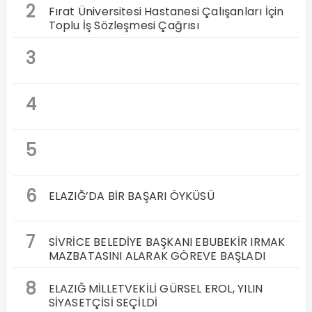
2
Fırat Üniversitesi Hastanesi Çalışanları İçin
Toplu İş Sözleşmesi Çağrısı
3
4
5
6
ELAZIĞ’DA BİR BAŞARI ÖYKÜSÜ
7
SİVRİCE BELEDİYE BAŞKANI EBUBEKİR IRMAK
MAZBATASINI ALARAK GÖREVE BAŞLADI
8
ELAZIĞ MİLLETVEKİLİ GÜRSEL EROL, YILIN
SİYASETÇİSİ SEÇİLDİ