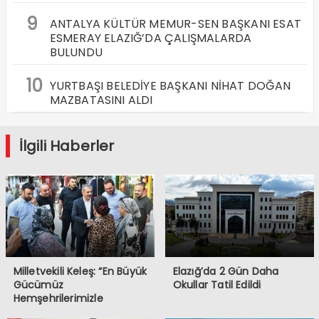
9
ANTALYA KÜLTÜR MEMUR-SEN BAŞKANI ESAT
ESMERAY ELAZIĞ’DA ÇALIŞMALARDA
BULUNDU
10
YURTBAŞI BELEDİYE BAŞKANI NİHAT DOĞAN
MAZBATASINI ALDI
İlgili Haberler
Milletvekili Keleş: “En Büyük
Elazığ’da 2 Gün Daha
Gücümüz
Okullar Tatil Edildi
Hemşehrilerimizle
Kurduğumuz Gönül Bağıdır”