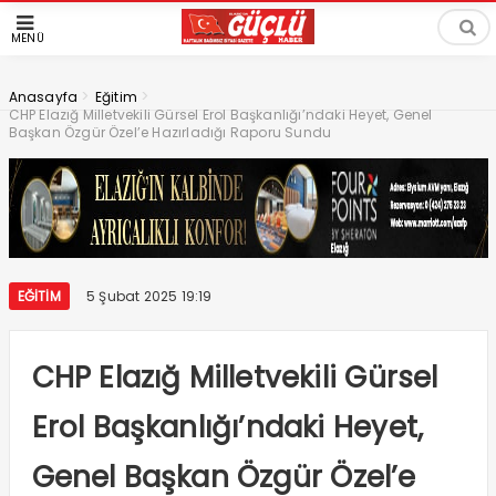
MENÜ
>
>
Anasayfa
Eğitim
CHP Elazığ Milletvekili Gürsel Erol Başkanlığı’ndaki Heyet, Genel
Başkan Özgür Özel’e Hazırladığı Raporu Sundu
EĞITIM
5 Şubat 2025 19:19
CHP Elazığ Milletvekili Gürsel
Erol Başkanlığı’ndaki Heyet,
Genel Başkan Özgür Özel’e