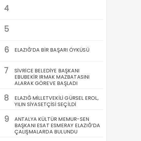
4
5
6
ELAZIĞ’DA BİR BAŞARI ÖYKÜSÜ
7
SİVRİCE BELEDİYE BAŞKANI
EBUBEKİR IRMAK MAZBATASINI
ALARAK GÖREVE BAŞLADI
8
ELAZIĞ MİLLETVEKİLİ GÜRSEL EROL,
YILIN SİYASETÇİSİ SEÇİLDİ
9
ANTALYA KÜLTÜR MEMUR-SEN
BAŞKANI ESAT ESMERAY ELAZIĞ’DA
ÇALIŞMALARDA BULUNDU