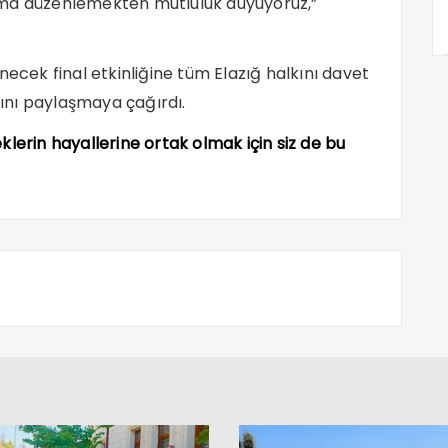
şma düzenlemekten mutluluk duyuyoruz,”
necek final etkinliğine tüm Elazığ halkını davet
ını paylaşmaya çağırdı.
lerin hayallerine ortak olmak için siz de bu