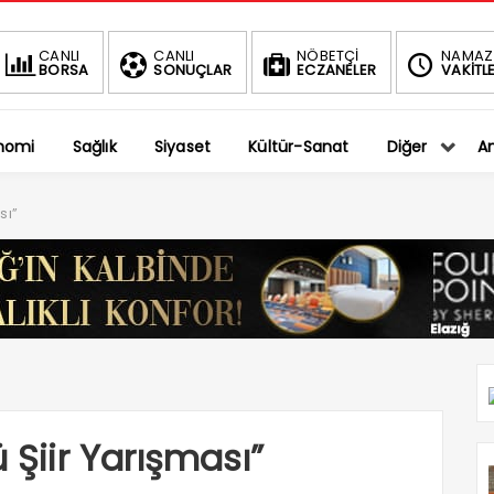
BIST
DOLAR
CANLI
CANLI
NÖBETÇİ
NAMAZ
BORSA
SONUÇLAR
ECZANELER
VAKİTLE
1.401,27
36,5794
-0.75%
%
nomi
Sağlık
Siyaset
Kültür-Sanat
Diğer
An
sı”
 Şiir Yarışması”