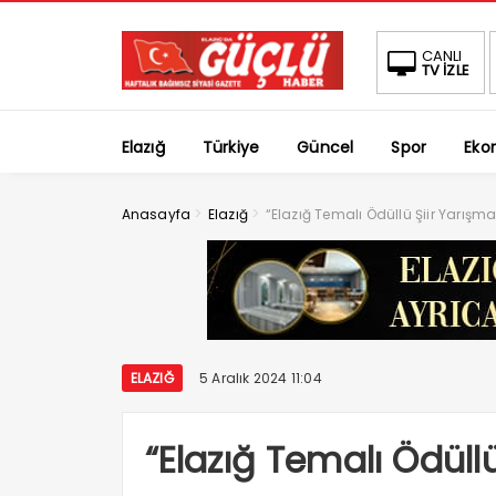
CANLI
TV İZLE
Elazığ
Türkiye
Güncel
Spor
Eko
>
>
Anasayfa
Elazığ
“Elazığ Temalı Ödüllü Şiir Yarışma
ELAZIĞ
5 Aralık 2024 11:04
“Elazığ Temalı Ödüllü