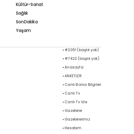
Kültür-Sanat
Sağlık
SonDakika
Yaşam
#2051 (başlık yok)
#7422 (başlık yok)
Anasayfa
ANKETLER
Canlı Borsa Bilgileri
Canlı Tv
Canlı Tv İzle
Gazeteler
Gazetelerimiz
Hesabım