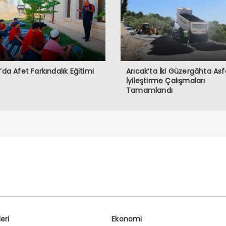
ğ’da Afet Farkındalık Eğitimi
Arıcak’ta İki Güzergâhta Asf
İyileştirme Çalışmaları
Tamamlandı
eri
Ekonomi