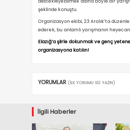
destekleyebilmek adına böyle bir yarı
şeklinde konuştu.
Organizasyon ekibi, 23 Aralık’ta düzenle
ederek, bu anlamlı yarışmanın heyecan
Elazığ’a şiirle dokunmak ve genç yetenek
organizasyona katılın!
YORUMLAR
(İLK YORUMU SİZ YAZIN)
İlgili Haberler