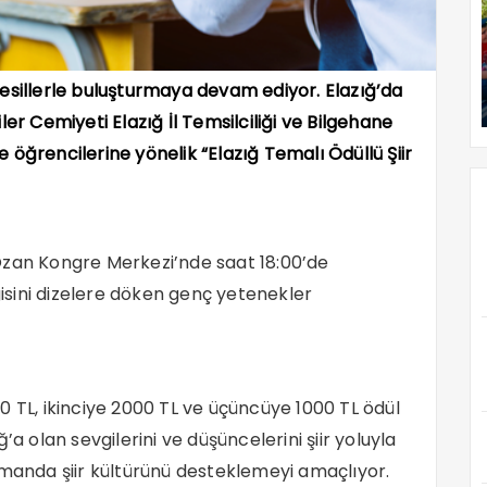
ç nesillerle buluşturmaya devam ediyor. Elazığ’da
er Cemiyeti Elazığ İl Temsilciliği ve Bilgehane
se öğrencilerine yönelik “Elazığ Temalı Ödüllü Şiir
Ozan Kongre Merkezi’nde saat 18:00’de
vgisini dizelere döken genç yetenekler
0 TL, ikinciye 2000 TL ve üçüncüye 1000 TL ödül
’a olan sevgilerini ve düşüncelerini şiir yoluyla
amanda şiir kültürünü desteklemeyi amaçlıyor.