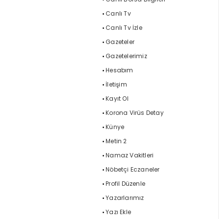
Canlı Tv
Canlı Tv İzle
Gazeteler
Gazetelerimiz
Hesabım
İletişim
Kayıt Ol
Korona Virüs Detay
Künye
Metin 2
Namaz Vakitleri
Nöbetçi Eczaneler
Profil Düzenle
Yazarlarımız
Yazı Ekle