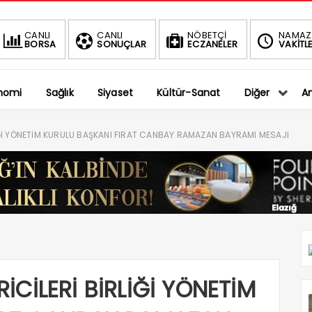
BIST
CANLI
CANLI
NÖBETÇİ
NAMAZ
BORSA
SONUÇLAR
ECZANELER
VAKİTLE
1.
-0.75%
nomi
Sağlık
Siyaset
Kültür-Sanat
Diğer
An
İRLİĞİ YÖNETİM KURULU BAŞKANI FIRAT CANBAY RAMAZAN BAYRAMI MESAJI
İRİCİLERİ BİRLİĞİ YÖNETİM