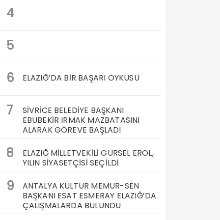
4
5
6
ELAZIĞ’DA BİR BAŞARI ÖYKÜSÜ
7
SİVRİCE BELEDİYE BAŞKANI
EBUBEKİR IRMAK MAZBATASINI
ALARAK GÖREVE BAŞLADI
8
ELAZIĞ MİLLETVEKİLİ GÜRSEL EROL,
YILIN SİYASETÇİSİ SEÇİLDİ
9
ANTALYA KÜLTÜR MEMUR-SEN
BAŞKANI ESAT ESMERAY ELAZIĞ’DA
ÇALIŞMALARDA BULUNDU