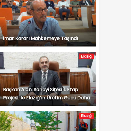
İmar Kararı Mahkemeye Taşındı
Elazığ
Başkan Alan: Sanayi Sitesi 1. Etap
Projesi İle Elazığ’ın Üretim Gücü Daha
da Artacak”
Elazığ