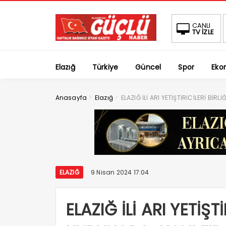
CANLI
TV İZLE
Elazığ
Türkiye
Güncel
Spor
Eko
>
>
Anasayfa
Elazığ
ELAZIĞ İLİ ARI YETİŞTİRİCİLERİ B
ELAZIĞ
9 Nisan 2024 17:04
ELAZIĞ İLİ ARI YETİŞT