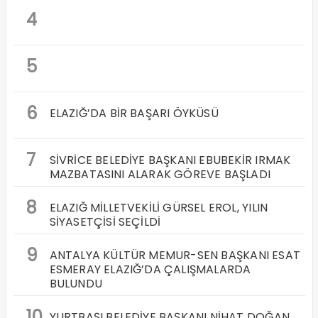
4
5
6
ELAZIĞ’DA BİR BAŞARI ÖYKÜSÜ
7
SİVRİCE BELEDİYE BAŞKANI EBUBEKİR IRMAK
MAZBATASINI ALARAK GÖREVE BAŞLADI
8
ELAZIĞ MİLLETVEKİLİ GÜRSEL EROL, YILIN
SİYASETÇİSİ SEÇİLDİ
9
ANTALYA KÜLTÜR MEMUR-SEN BAŞKANI ESAT
ESMERAY ELAZIĞ’DA ÇALIŞMALARDA
BULUNDU
10
YURTBAŞI BELEDİYE BAŞKANI NİHAT DOĞAN