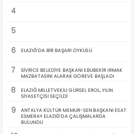
4
5
6
ELAZIĞ’DA BİR BAŞARI ÖYKÜSÜ
7
SİVRİCE BELEDİYE BAŞKANI EBUBEKİR IRMAK
MAZBATASINI ALARAK GÖREVE BAŞLADI
8
ELAZIĞ MİLLETVEKİLİ GÜRSEL EROL, YILIN
SİYASETÇİSİ SEÇİLDİ
9
ANTALYA KÜLTÜR MEMUR-SEN BAŞKANI ESAT
ESMERAY ELAZIĞ’DA ÇALIŞMALARDA
BULUNDU