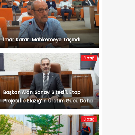
İmar Kararı Mahkemeye Taşındı
Elazığ
Başkan Alan: Sanayi Sitesi 1. Etap
Projesi İle Elazığ’ın Üretim Gücü Daha
da Artacak”
Elazığ