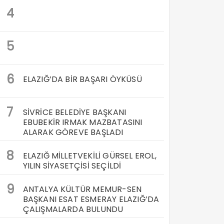
4
5
6
ELAZIĞ’DA BİR BAŞARI ÖYKÜSÜ
7
SİVRİCE BELEDİYE BAŞKANI
EBUBEKİR IRMAK MAZBATASINI
ALARAK GÖREVE BAŞLADI
8
ELAZIĞ MİLLETVEKİLİ GÜRSEL EROL,
YILIN SİYASETÇİSİ SEÇİLDİ
9
ANTALYA KÜLTÜR MEMUR-SEN
BAŞKANI ESAT ESMERAY ELAZIĞ’DA
ÇALIŞMALARDA BULUNDU