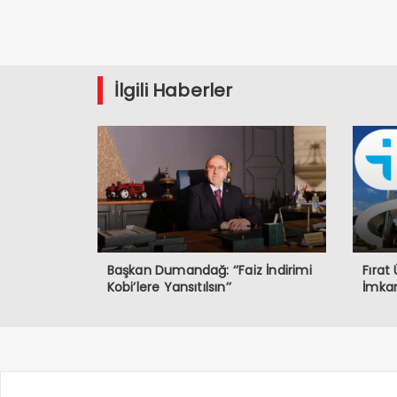
İlgili Haberler
Başkan Dumandağ: ‘’Faiz İndirimi
Fırat
Kobi’lere Yansıtılsın’’
İmka