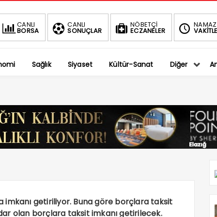
BIST
DO
CANLI
CANLI
NÖBETÇİ
NAMAZ
BORSA
SONUÇLAR
ECZANELER
VAKİTLE
1.401,27
36
-0.75%
%
nomi
Sağlık
Siyaset
Kültür-Sanat
Diğer
An
imkanı getiriliyor. Buna göre borçlara taksit
dar olan borçlara taksit imkanı getirilecek.