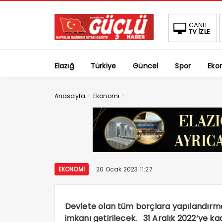
CANLI
TV İZLE
Elazığ
Türkiye
Güncel
Spor
Eko
>
>
Anasayfa
Ekonomi
EKONOMI
20 Ocak 2023 11:27
Devlete olan tüm borçlara yapılandırma 
imkanı getirilecek. 31 Aralık 2022’ye ka