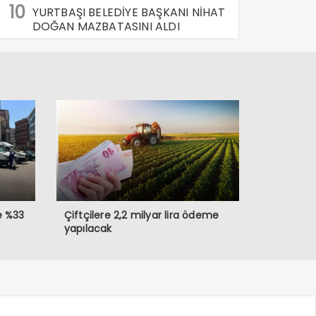
10
YURTBAŞI BELEDİYE BAŞKANI NİHAT
DOĞAN MAZBATASINI ALDI
e %33
Çiftçilere 2,2 milyar lira ödeme
yapılacak